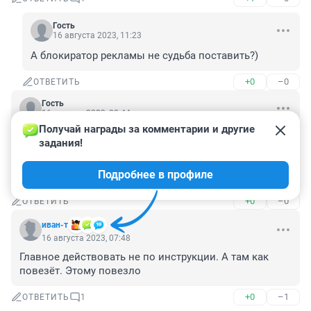
Гость
16 августа 2023, 11:23
А блокиратор рекламы не судьба поставить?)
+0
–0
ОТВЕТИТЬ
Гость
16 августа 2023, 08:44
Получай награды за комментарии и другие 
"Пережил хейт и славу. "

задания!
Купите девушке букварь. А то она по-русски не 
Подробнее в профиле
сильно умеет.
+0
–0
ОТВЕТИТЬ
иван-т
16 августа 2023, 07:48
Главное действовать не по инструкции. А там как 
повезёт. Этому повезло
+0
–1
ОТВЕТИТЬ
1