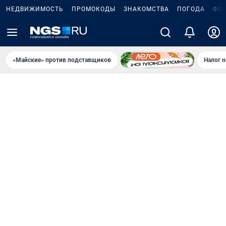
НЕДВИЖИМОСТЬ
ПРОМОКОДЫ
ЗНАКОМСТВА
ПОГОДА
ФО
«Майские» против подставщиков
Налог 