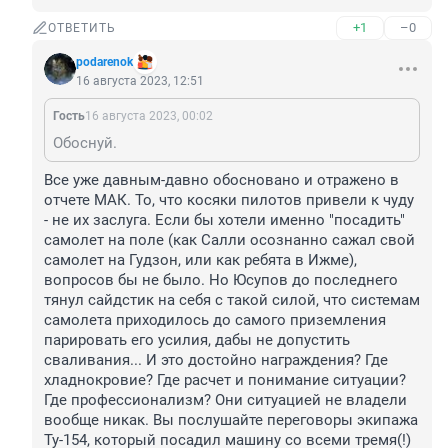
+1
–0
ОТВЕТИТЬ
podarenok
16 августа 2023, 12:51
Гость
16 августа 2023, 00:02
Обоснуй.
Все уже давным-давно обосновано и отражено в 
отчете МАК. То, что косяки пилотов привели к чуду 
- не их заслуга. Если бы хотели именно "посадить" 
самолет на поле (как Салли осознанно сажал свой 
самолет на Гудзон, или как ребята в Ижме), 
вопросов бы не было. Но Юсупов до последнего 
тянул сайдстик на себя с такой силой, что системам 
самолета приходилось до самого приземления 
парировать его усилия, дабы не допустить 
сваливания... И это достойно награждения? Где 
хладнокровие? Где расчет и понимание ситуации? 
Где профессионализм? Они ситуацией не владели 
вообще никак. Вы послушайте переговоры экипажа 
Ту-154, который посадил машину со всеми тремя(!) 