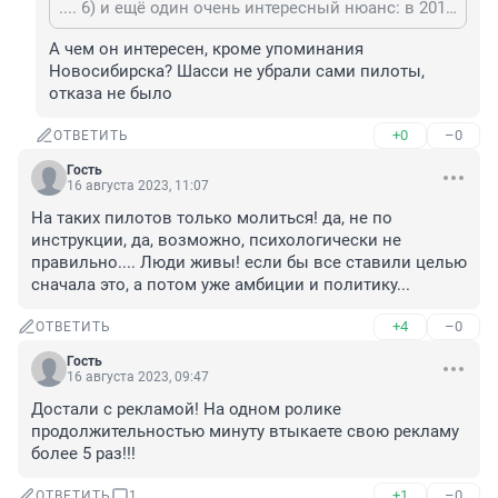
.... 6) и ещё один очень интересный нюанс: в 2013 году у самолёта был повреждён трубопровод системы управления шасси. Ремонт системы делали в Новосибирске)
А чем он интересен, кроме упоминания 
Новосибирска? Шасси не убрали сами пилоты, 
отказа не было
+0
–0
ОТВЕТИТЬ
Гость
16 августа 2023, 11:07
На таких пилотов только молиться! да, не по 
инструкции, да, возможно, психологически не 
правильно.... Люди живы! если бы все ставили целью 
сначала это, а потом уже амбиции и политику...
+4
–0
ОТВЕТИТЬ
Гость
16 августа 2023, 09:47
Достали с рекламой! На одном ролике 
продолжительностью минуту втыкаете свою рекламу 
более 5 раз!!!
+1
–0
ОТВЕТИТЬ
1