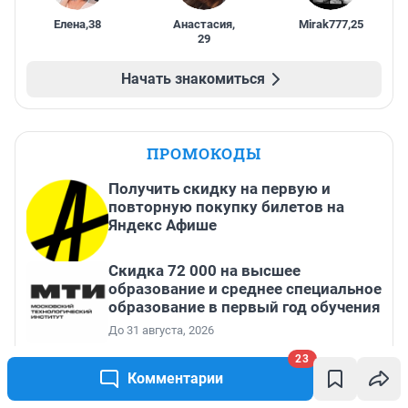
Елена
,
38
Анастасия
,
Mirak777
,
25
29
Начать знакомиться
ПРОМОКОДЫ
Получить скидку на первую и
повторную покупку билетов на
Яндекс Афише
Скидка 72 000 на высшее
образование и среднее специальное
образование в первый год обучения
До 31 августа, 2026
Скидка 6 000 ₽ от 10 000 ₽, 10 000 ₽
23
от 15 000 ₽, 20 000 ₽ от 30 000 ₽ и
Комментарии
35 000 ₽ от 50 000 ₽ на первый и
все повторные заказы по