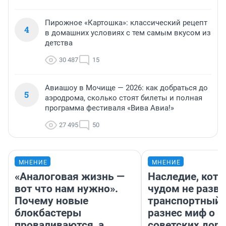
Пирожное «Картошка»: классический рецепт
4
в домашних условиях с тем самым вкусом из
детства
30 487
15
Авиашоу в Мочище — 2026: как добраться до
5
аэродрома, сколько стоят билеты и полная
программа фестиваля «Вива Авиа!»
27 495
50
МНЕНИЕ
МНЕНИЕ
«Аналоговая жизнь —
Наследие, кото
вот что нам нужно».
чудом не разва
Почему новые
транспортный 
блокбастеры
разнес миф о 
проваливаются, а
советских доро