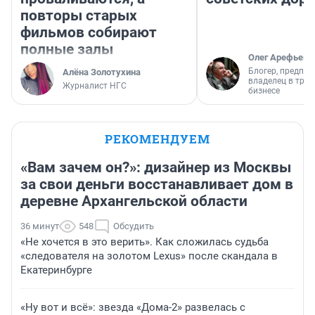
повторы старых
фильмов собирают
полные залы
Олег Арефьев
Блогер, предпри
Алёна Золотухина
владелец в тра
Журналист НГС
бизнесе
РЕКОМЕНДУЕМ
«Вам зачем он?»: дизайнер из Москвы
за свои деньги восстанавливает дом в
деревне Архангельской области
36 минут
548
Обсудить
«Не хочется в это верить». Как сложилась судьба
«следователя на золотом Lexus» после скандала в
Екатеринбурге
«Ну вот и всё»: звезда «Дома-2» развелась с