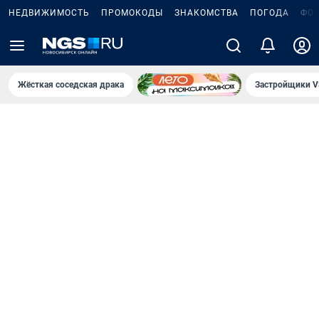
НЕДВИЖИМОСТЬ
ПРОМОКОДЫ
ЗНАКОМСТВА
ПОГОДА
ФО
Жёсткая соседская драка
Застройщики V