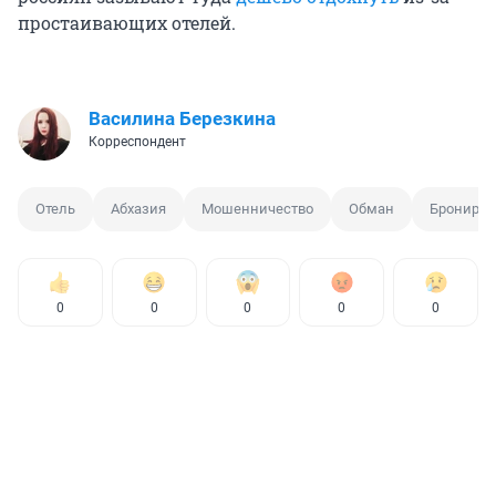
простаивающих отелей.
Василина Березкина
Корреспондент
Отель
Абхазия
Мошенничество
Обман
Брониров
0
0
0
0
0