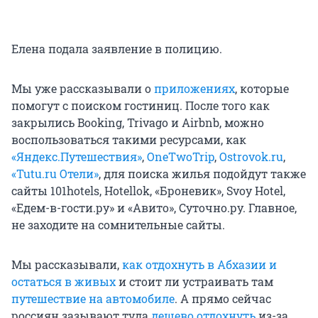
Елена подала заявление в полицию.
Мы уже рассказывали о
приложениях
, которые
помогут с поиском гостиниц. После того как
закрылись Booking, Trivago и Airbnb, можно
воспользоваться такими ресурсами, как
«Яндекс.Путешествия»
,
OneTwoTrip
,
Ostrovok.ru
,
«Tutu.ru Отели»
, для поиска жилья подойдут также
сайты 101hotels, Hotellok, «Броневик», Svoy Hotel,
«Едем-в-гости.ру» и «Авито», Суточно.ру. Главное,
не заходите на сомнительные сайты.
Мы рассказывали,
как отдохнуть в Абхазии и
остаться в живых
и стоит ли устраивать там
путешествие на автомобиле
. А прямо сейчас
россиян зазывают туда
дешево отдохнуть
из-за