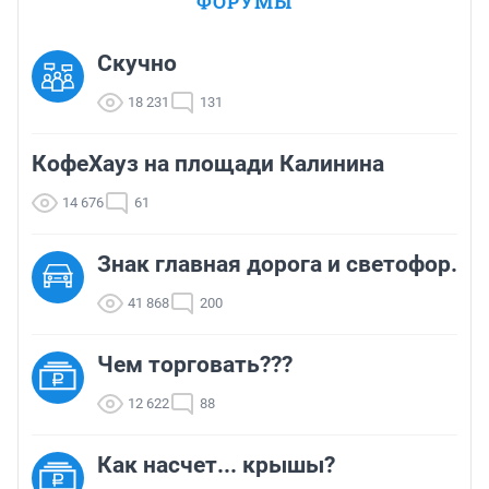
ФОРУМЫ
Скучно
18 231
131
КофеХауз на площади Калинина
14 676
61
Знак главная дорога и светофор.
41 868
200
Чем торговать???
12 622
88
Как насчет... крышы?