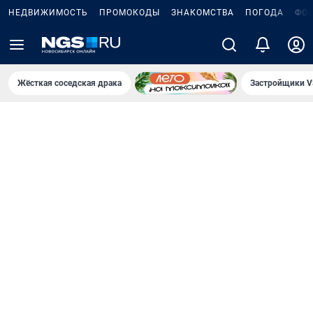
НЕДВИЖИМОСТЬ
ПРОМОКОДЫ
ЗНАКОМСТВА
ПОГОДА
ФО
Жёсткая соседская драка
Застройщики V