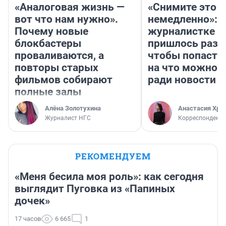
«Аналоговая жизнь —
«Снимите это
вот что нам нужно».
немедленно»:
Почему новые
журналистке Н
блокбастеры
пришлось разд
проваливаются, а
чтобы попасть 
повторы старых
на что можно 
фильмов собирают
ради новости
полные залы
Алёна Золотухина
Анастасия Хри
Журналист НГС
Корреспондент
РЕКОМЕНДУЕМ
«Меня бесила моя роль»: как сегодня
выглядит Пуговка из «Папиных
дочек»
17 часов
6 665
1