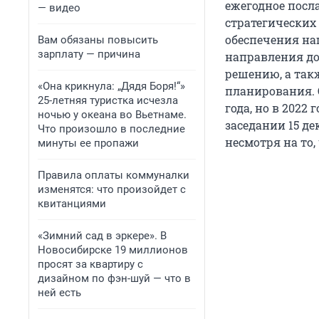
ежегодное посл
— видео
стратегических
обеспечения на
Вам обязаны повысить
зарплату — причина
направления до
решению, а так
«Она крикнула: „Дядя Боря!“»
планирования. 
25-летняя туристка исчезла
года, но в 2022
ночью у океана во Вьетнаме.
заседании 15 д
Что произошло в последние
несмотря на то,
минуты ее пропажи
Правила оплаты коммуналки
изменятся: что произойдет с
квитанциями
«Зимний сад в эркере». В
Новосибирске 19 миллионов
просят за квартиру с
дизайном по фэн-шуй — что в
ней есть