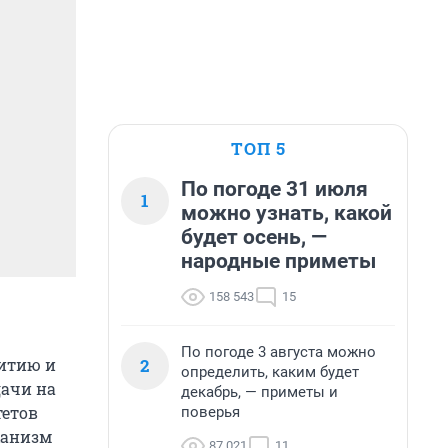
ТОП 5
По погоде 31 июля
1
можно узнать, какой
будет осень, —
народные приметы
158 543
15
По погоде 3 августа можно
2
витию и
определить, каким будет
дачи на
декабрь, — приметы и
тетов
поверья
еханизм
87 021
11