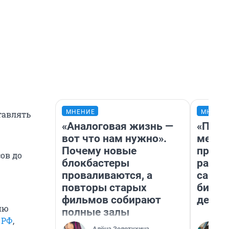
МНЕНИЕ
МНЕНИ
тавлять
«Аналоговая жизнь —
«Поку
вот что нам нужно».
мешке
Почему новые
предп
ов до
блокбастеры
расска
проваливаются, а
самом
повторы старых
бизне
фильмов собирают
дешев
ию
полные залы
 РФ
,
Алёна Золотухина