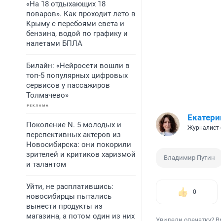
«На 18 отдыхающих 18
поваров». Как проходит лето в
Крыму с перебоями света и
бензина, водой по графику и
налетами БПЛА
Билайн: «Нейросети вошли в
топ-5 популярных цифровых
сервисов у пассажиров
Толмачево»
Екатери
Поколение N. 5 молодых и
Журналист 
перспективных актеров из
Новосибирска: они покорили
зрителей и критиков харизмой
Владимир Путин
и талантом
Уйти, не расплатившись:
0
новосибирцы пытались
вынести продукты из
магазина, а потом один из них
Увидели опечатку? В