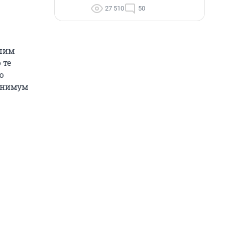
27 510
50
ашим
 те
ю
минимум