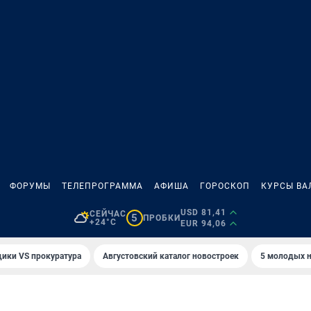
ФОРУМЫ
ТЕЛЕПРОГРАММА
АФИША
ГОРОСКОП
КУРСЫ ВА
USD 81,41
СЕЙЧАС
5
ПРОБКИ
+24°C
EUR 94,06
ики VS прокуратура
Августовский каталог новостроек
5 молодых н