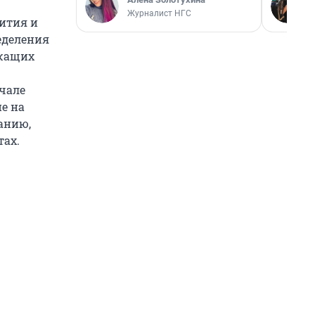
Журналист НГС
ития и
еделения
ежащих
чале
ие на
анию,
тах.