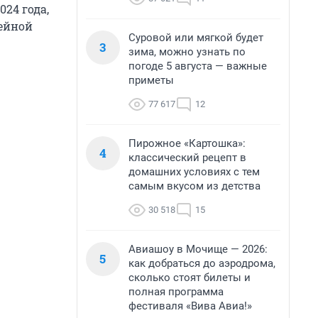
24 года,
мейной
Суровой или мягкой будет
3
зима, можно узнать по
погоде 5 августа — важные
приметы
77 617
12
Пирожное «Картошка»:
4
классический рецепт в
домашних условиях с тем
самым вкусом из детства
30 518
15
Авиашоу в Мочище — 2026:
5
как добраться до аэродрома,
сколько стоят билеты и
полная программа
фестиваля «Вива Авиа!»