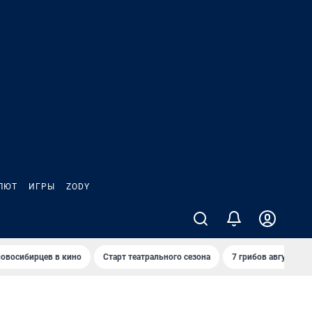
ЛЮТ
ИГРЫ
ZODY
овосибирцев в кино
Старт театрального сезона
7 грибов августа