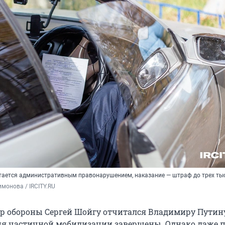
стается административным правонарушением, наказание — штраф до трех ты
монова / IRCITY.RU
р обороны Сергей Шойгу отчитался Владимиру Путину
я частичной мобилизации завершены. Однако даже п