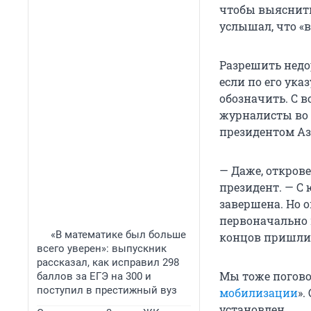
чтобы выяснить
услышал, что «
Разрешить недо
если по его ук
обозначить. С в
журналисты во 
президентом А
— Даже, открове
президент. — С 
завершена. Но 
первоначально 
«В математике был больше
концов пришли 
всего уверен»: выпускник
рассказал, как исправил 298
Мы тоже погово
баллов за ЕГЭ на 300 и
поступил в престижный вуз
мобилизации
».
установлен.