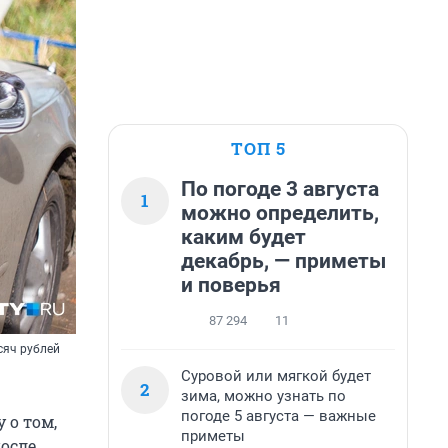
ТОП 5
По погоде 3 августа
1
можно определить,
каким будет
декабрь, — приметы
и поверья
87 294
11
сяч рублей
Суровой или мягкой будет
2
зима, можно узнать по
погоде 5 августа — важные
 о том,
приметы
осле