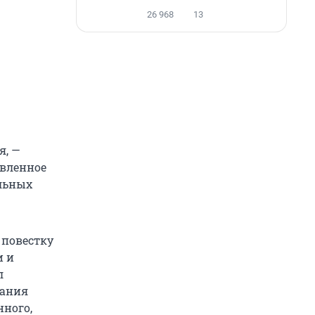
26 968
13
я, —
овленное
льных
 повестку
и и
л
дания
нного,