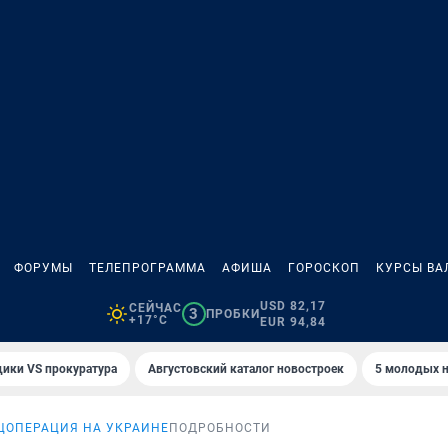
ФОРУМЫ
ТЕЛЕПРОГРАММА
АФИША
ГОРОСКОП
КУРСЫ ВА
USD 82,17
СЕЙЧАС
3
ПРОБКИ
+17°C
EUR 94,84
ики VS прокуратура
Августовский каталог новостроек
5 молодых н
ЦОПЕРАЦИЯ НА УКРАИНЕ
ПОДРОБНОСТИ