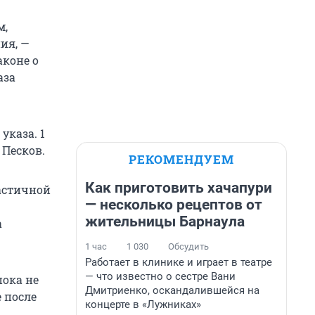
м,
ия, —
аконе о
аза
указа. 1
 Песков.
РЕКОМЕНДУЕМ
Как приготовить хачапури
астичной
— несколько рецептов от
жительницы Барнаула
а
1 час
1 030
Обсудить
Работает в клинике и играет в театре
— что известно о сестре Вани
пока не
Дмитриенко, оскандалившейся на
 после
концерте в «Лужниках»