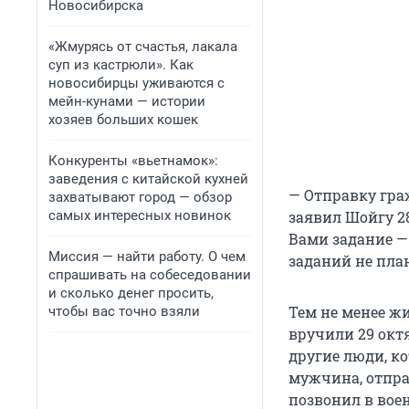
Новосибирска
«Жмурясь от счастья, лакала
суп из кастрюли». Как
новосибирцы уживаются с
мейн-кунами — истории
хозяев больших кошек
Конкуренты «вьетнамок»:
заведения с китайской кухней
— Отправку гра
захватывают город — обзор
самых интересных новинок
заявил Шойгу 2
Вами задание —
Миссия — найти работу. О чем
заданий не пла
спрашивать на собеседовании
и сколько денег просить,
Тем не менее жи
чтобы вас точно взяли
вручили 29 октя
другие люди, к
мужчина, отпра
позвонил в вое