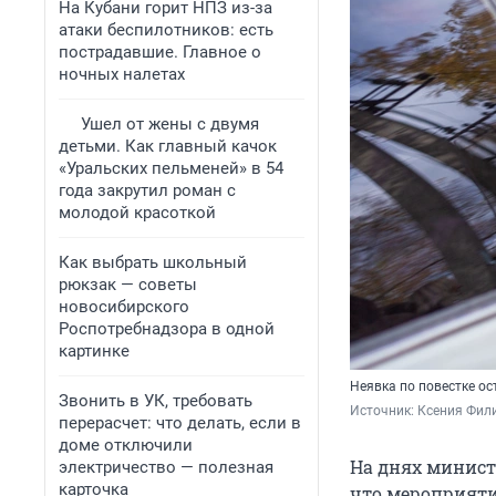
На Кубани горит НПЗ из-за
атаки беспилотников: есть
пострадавшие. Главное о
ночных налетах
Ушел от жены с двумя
детьми. Как главный качок
«Уральских пельменей» в 54
года закрутил роман с
молодой красоткой
Как выбрать школьный
рюкзак — советы
новосибирского
Роспотребнадзора в одной
картинке
Неявка по повестке о
Звонить в УК, требовать
Источник: 
Ксения Фили
перерасчет: что делать, если в
доме отключили
На днях минист
электричество — полезная
карточка
что мероприяти