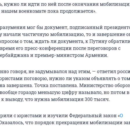
, нужно ли идти по ней после окончания мобилизации
в нашем военкомате пока продолжается».
разумения мог бы документ, подписанный президент
азу начали частичную мобилизацию, то и завершение 
опросом о том, ждать ли документа, к Путину обратил
время его пресс-конференции после переговоров с
зербайджана и премьер-министром Армении.
нно говоря, не задумывался над этим, — ответил рос
юристами поговорю, нужно ли указом объявлять о том,
она завершена. Точка поставлена. Министерство обор
вообще гораздо меньшую цифру называло, но потом в
к выводу, что нужна мобилизация 300 тысяч.
рили с юристами и изучили Федеральный закон «
О
 Оказалось, что порядок прекращения мобилизации за