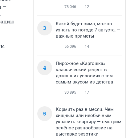
и —
78 046
12
.
изацию
Какой будет зима, можно
3
узнать по погоде 7 августа, —
важные приметы
ны
56 096
14
Пирожное «Картошка»:
4
классический рецепт в
домашних условиях с тем
самым вкусом из детства
30 895
17
Кормить раз в месяц. Чем
5
хищным или необычным
украсить квартиру — смотрим
зелёное разнообразие на
выставке экзотики