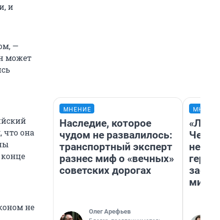
, и
ом, —
он может
ись
МНЕНИЕ
МНЕНИ
сийский
Наследие, которое
«Люди
 что она
чудом не развалилось:
Чем п
оны
транспортный эксперт
непон
 конце
разнес миф о «вечных»
герои
советских дорогах
застр
мисти
коном не
Олег Арефьев