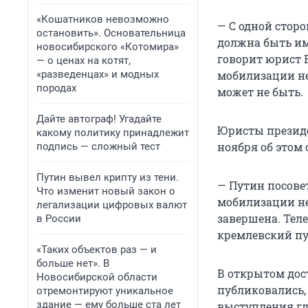
«Кошатников невозможно
— С одной сторо
остановить». Основательница
должна быть им
новосибирского «Котомира»
говорит юрист 
— о ценах на котят,
«разведенцах» и модных
мобилизации нет
породах
может не быть.
Дайте автограф! Угадайте
Юристы президе
какому политику принадлежит
ноября об этом
подпись — сложный тест
Путин вывел крипту из тени.
— Путин посове
Что изменит новый закон о
мобилизации не
легализации цифровых валют
завершена. Тел
в России
кремлевский пу
«Таких объектов раз — и
больше нет». В
В открытом дос
Новосибирской области
публиковались, 
отремонтируют уникальное
здание — ему больше ста лет
выступления гл