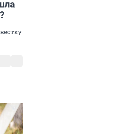
шла
?
овестку