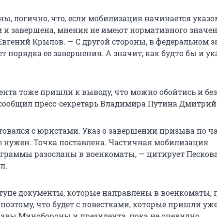
ны, логично, что, если мобилизация начинается указо
 и завершена, мнения не имеют нормативного значен
Евгений Крылов. — С другой стороны, в федеральном з
 порядка ее завершения. А значит, как будто бы и ук
нта тоже пришли к выводу, что можно обойтись и без 
 сообщил пресс-секретарь Владимира Путина Дмитрий
товался с юристами. Указ о завершении призыва по ч
 нужен. Точка поставлена. Частичная мобилизация
еграммы разосланы в военкоматы, — цитирует Песков
л.
тупе документы, которые направлены в военкоматы, 
поэтому, что будет с повестками, которые пришли уже
авы Минобороны и президента, пока не очевидно.