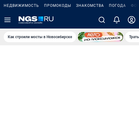
НЕДВИЖИМОСТЬ
ПРОМОКОДЫ
ЗНАКОМСТВА
ПОГОДА
ФО
Как строили мосты в Новосибирске
Траты