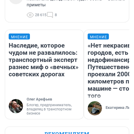
приметы
28 615
8
МНЕНИЕ
МНЕНИЕ
Наследие, которое
«Нет некрасив
чудом не развалилось:
городов, есть
транспортный эксперт
недофинансиро
разнес миф о «вечных»
Путешественн
советских дорогах
проехали 2000
километров по 
машине — стои
того
Олег Арефьев
Блогер, предприниматель,
Екатерина Лит
владелец в транспортном
бизнесе
РЕКОМЕНДУЕМ