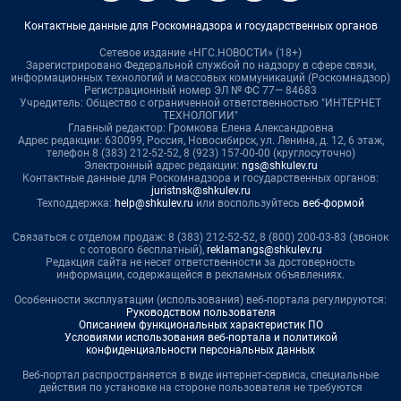
Контактные данные для Роскомнадзора и государственных органов
Сетевое издание «НГС.НОВОСТИ» (18+)
Зарегистрировано Федеральной службой по надзору в сфере связи,
информационных технологий и массовых коммуникаций (Роскомнадзор)
Регистрационный номер ЭЛ № ФС 77— 84683
Учредитель: Общество с ограниченной ответственностью "ИНТЕРНЕТ
ТЕХНОЛОГИИ"
Главный редактор: Громкова Елена Александровна
Адрес редакции: 630099, Россия, Новосибирск, ул. Ленина, д. 12, 6 этаж,
телефон 8 (383) 212-52-52, 8 (923) 157-00-00 (круглосуточно)
Электронный адрес редакции:
ngs@shkulev.ru
Контактные данные для Роскомнадзора и государственных органов:
juristnsk@shkulev.ru
Техподдержка:
help@shkulev.ru
или воспользуйтесь
веб-формой
Связаться с отделом продаж: 8 (383) 212-52-52, 8 (800) 200-03-83 (звонок
с сотового бесплатный),
reklamangs@shkulev.ru
Редакция сайта не несет ответственности за достоверность
информации, содержащейся в рекламных объявлениях.
Особенности эксплуатации (использования) веб-портала регулируются:
Руководством пользователя
Описанием функциональных характеристик ПО
Условиями использования веб-портала и политикой
конфиденциальности персональных данных
Веб-портал распространяется в виде интернет-сервиса, специальные
действия по установке на стороне пользователя не требуются