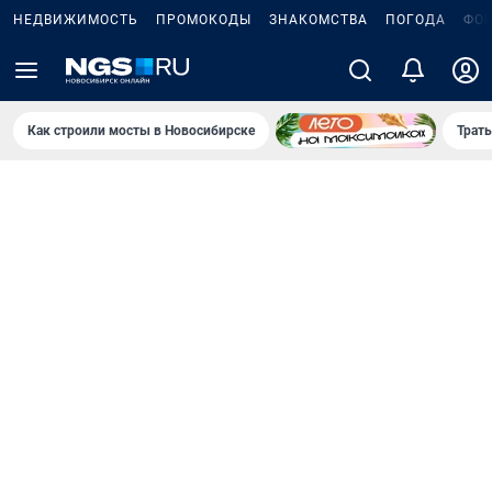
НЕДВИЖИМОСТЬ
ПРОМОКОДЫ
ЗНАКОМСТВА
ПОГОДА
ФО
Как строили мосты в Новосибирске
Траты