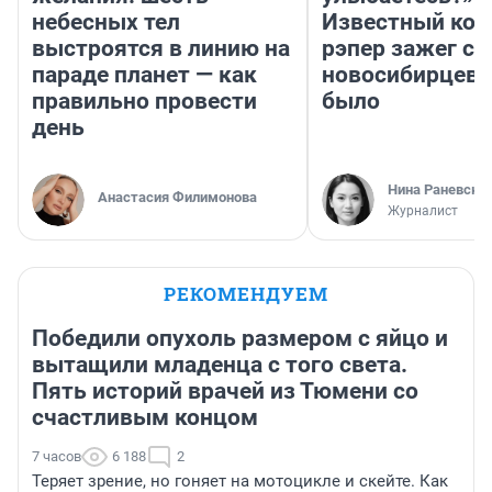
небесных тел
Известный кор
выстроятся в линию на
рэпер зажег с 
параде планет — как
новосибирцев: 
правильно провести
было
день
Нина Раневска
Анастасия Филимонова
Журналист
РЕКОМЕНДУЕМ
Победили опухоль размером с яйцо и
вытащили младенца с того света.
Пять историй врачей из Тюмени со
счастливым концом
7 часов
6 188
2
Теряет зрение, но гоняет на мотоцикле и скейте. Как