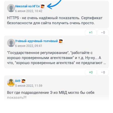
Николай на НГСе
6 июня 2022, 10:42
HTTPS - не очень надёжный показатель. Сертификат 
безопасности для сайта получить очень просто.
+1
–0
Учёный-кручёный-толчёный
6 июня 2022, 09:41
"Государственное регулирование", "работайте с 
хорошо проверенными агентствами" и т.д. Ну-ну... А 
что, "хорошо проверенные агентства" не предлагают 
скидки? Предлагают, и ещё как! Но (странное дело!) 
+0
–0
как только срок действия "скидки" заканчивается, 
цена за тур... остаётся прежней. А это разве не 
849
мошенничество, когда туроператор или турагент 
5 июня 2022, 11:59
убеждает купить прямо сейчас, ибо завтра "срок 
Вот где подразделение Э из МВД могло бы себя 
скидки закончится", заведомо зная, что это не так?
показать!!!
+3
–0