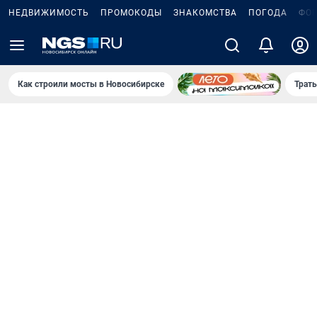
НЕДВИЖИМОСТЬ
ПРОМОКОДЫ
ЗНАКОМСТВА
ПОГОДА
ФО
Как строили мосты в Новосибирске
Траты