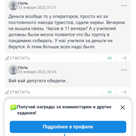
Гость
25 января 2022, 01:51
Деньги вообще то у операторов, просто из за 
постоянного наезда туристов, сдали нервы. Вечером 
не вышла связь. Часов в 11 вечера? А у учителей 
должны были мозги появится что бы группу в 
пандемию собирать. У нас учителя за деньги не 
берутся. А этим больше всех надо было
+0
–0
ОТВЕТИТЬ
Гость
25 января 2022, 00:45
Вай вай депутата обидели...
+0
–0
ОТВЕТИТЬ
Гость
24 января 2022, 15:11
Получай награды за комментарии и другие 
задания!
Так и пурга поднялась только потому, что в 
пострадавших оказался ДАЖЕ сам Депутат от 
Подробнее в профиле
ЗЭКсобрания чего-то там....