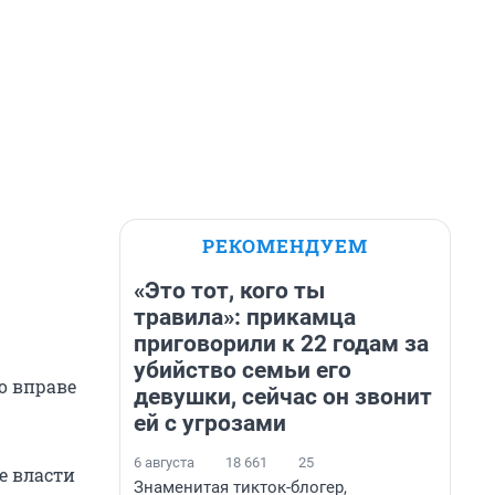
РЕКОМЕНДУЕМ
«Это тот, кого ты
травила»: прикамца
приговорили к 22 годам за
убийство семьи его
о вправе
девушки, сейчас он звонит
ей с угрозами
6 августа
18 661
25
е власти
Знаменитая тикток-блогер,