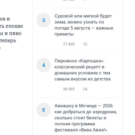
Суровой или мягкой будет
ов и
3
зима, можно узнать по
ть плохие
погоде 5 августа — важные
ы и пиво
приметы
теперь
77 459
12
о
Пирожное «Картошка»:
4
классический рецепт в
домашних условиях с тем
самым вкусом из детства
30 395
14
Авиашоу в Мочище — 2026:
5
как добраться до аэродрома,
сколько стоят билеты и
полная программа
фестиваля «Вива Авиа!»