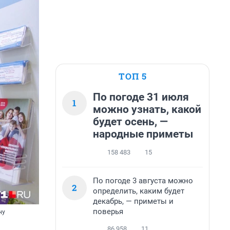
ТОП 5
По погоде 31 июля
1
можно узнать, какой
будет осень, —
народные приметы
158 483
15
По погоде 3 августа можно
2
определить, каким будет
декабрь, — приметы и
поверья
ну
86 958
11