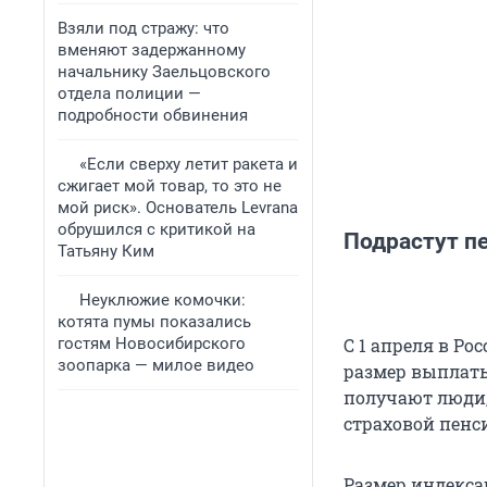
Взяли под стражу: что
вменяют задержанному
начальнику Заельцовского
отдела полиции —
подробности обвинения
«Если сверху летит ракета и
сжигает мой товар, то это не
мой риск». Основатель Levrana
обрушился с критикой на
Подрастут п
Татьяну Ким
Неуклюжие комочки:
котята пумы показались
гостям Новосибирского
С 1 апреля в Р
зоопарка — милое видео
размер выплаты
получают люди,
страховой пенси
Размер индекса