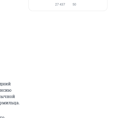
27 437
50
едний
енсию
обычной
ормильца.
го