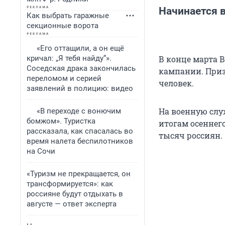
Начинается 
Как выбрать гаражные
секционные ворота
«Его оттащили, а он ещё
кричал: „Я тебя найду“».
В конце марта
Соседская драка закончилась
кампании. Призы
переломом и серией
человек.
заявлений в полицию: видео
На военную служ
«В переходе с вонючим
бомжом». Туристка
итогам осеннег
рассказала, как спасалась во
тысяч россиян.
время налета беспилотников
на Сочи
«Туризм не прекращается, он
трансформируется»: как
россияне будут отдыхать в
августе — ответ эксперта