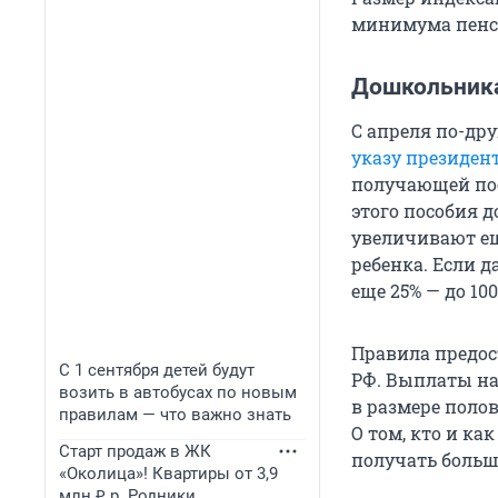
минимума пенси
Дошкольника
С апреля по-др
указу президен
получающей пос
этого пособия 
увеличивают ещ
ребенка. Если д
еще 25% — до 1
Правила предос
С 1 сентября детей будут
РФ. Выплаты на 
возить в автобусах по новым
в размере пол
правилам — что важно знать
О том, кто и ка
Старт продаж в ЖК
получать больш
«Околица»! Квартиры от 3,9
млн ₽ р. Родники