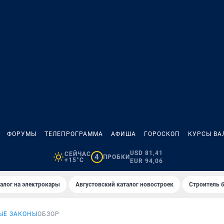
ФОРУМЫ
ТЕЛЕПРОГРАММА
АФИША
ГОРОСКОП
КУРСЫ ВА
USD 81,41
СЕЙЧАС
4
ПРОБКИ
+15°C
EUR 94,06
алог на электрокары
Августовский каталог новостроек
Строитель б
ЫЕ ЗАКОНЫ
ОБЗОР