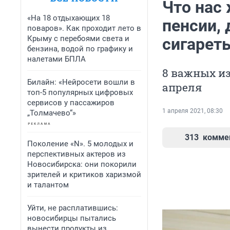
Что нас 
«На 18 отдыхающих 18
пенсии, 
поваров». Как проходит лето в
Крыму с перебоями света и
сигарет
бензина, водой по графику и
налетами БПЛА
8 важных из
Билайн: «Нейросети вошли в
апреля
топ-5 популярных цифровых
сервисов у пассажиров
1 апреля 2021, 08:30
„Толмачево“»
313
комме
Поколение «N». 5 молодых и
перспективных актеров из
Новосибирска: они покорили
зрителей и критиков харизмой
и талантом
Уйти, не расплатившись:
новосибирцы пытались
вынести продукты из