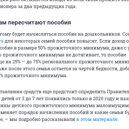
онера за два предыдущих года.
м пересчитают пособия
угому будет начисляться пособие на дошкольников. Со
та
для некоторых семей пособия повысят. Если доход с
обие в размере 50% прожиточного минимума, даже с 
до прожиточного минимума не дотягивает, то пособие
е на 25% — до 75% регионального прожиточного мини
аже после этого семья остается за чертой бедности, до
00% прожиточного минимума.
тавления средств еще предстоит определить Правите
детей от 3 до 7 лет появились только в 2020 году и на
овины детского прожиточного минимума малоимущим
к меняет порядок начисления пособий и какие семьи б
е, — мы подробно рассказывали
в этом материале
.