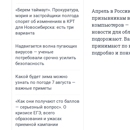
«Берем таймаут». Прокуратура,
Апрель в России
мэрия и застройщики полгода
призывникам ве
спорят об изменениях в КРТ
компьютеров — 
для Новосибирска: есть три
новости для об
варианта
подорожают. Ва
принимают по н
Надвигается волна пугающих
вирусов — ученые
подробно и по
потребовали срочно усилить
безопасность
Какой будет зима можно
узнать по погоде 7 августа —
важные приметы
«Как они получают сто баллов
— серьезный вопрос». О
кризисе ЕГЭ, всего
образования и ужасах
приемной кампании