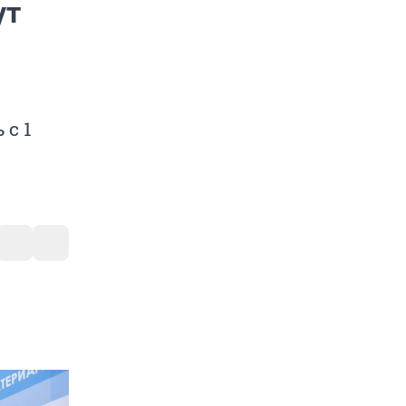
ут
 с 1