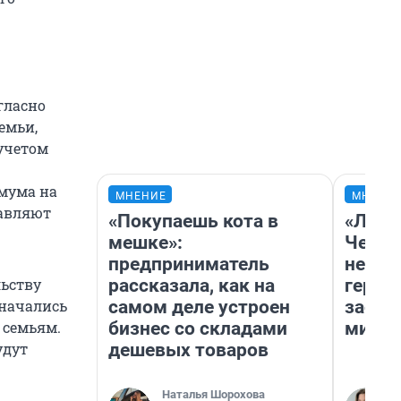
гласно
емьи,
учетом
мума на
МНЕНИЕ
МНЕНИ
бавляют
«Покупаешь кота в
«Люди
мешке»:
Чем п
предприниматель
непон
рассказала, как на
герои
льству
самом деле устроен
застр
значались
бизнес со складами
мисти
 семьям.
дешевых товаров
удут
Наталья Шорохова