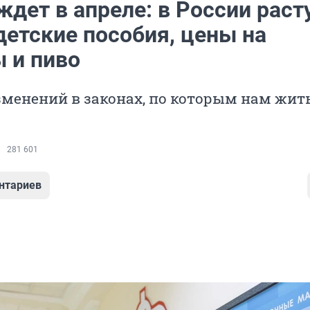
ждет в апреле: в России раст
детские пособия, цены на
ы и пиво
менений в законах, по которым нам жить
281 601
нтариев