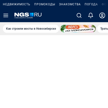
НЕДВИЖИМОСТЬ
ПРОМОКОДЫ
ЗНАКОМСТВА
ПОГОДА
ФО
Как строили мосты в Новосибирске
Траты