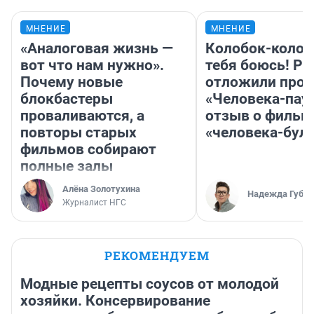
МНЕНИЕ
МНЕНИЕ
«Аналоговая жизнь —
Колобок-колобо
вот что нам нужно».
тебя боюсь! Ра
Почему новые
отложили прок
блокбастеры
«Человека-пау
проваливаются, а
отзыв о фильм
повторы старых
«человека-бул
фильмов собирают
полные залы
Алёна Золотухина
Надежда Губар
Журналист НГС
РЕКОМЕНДУЕМ
Модные рецепты соусов от молодой
хозяйки. Консервирование