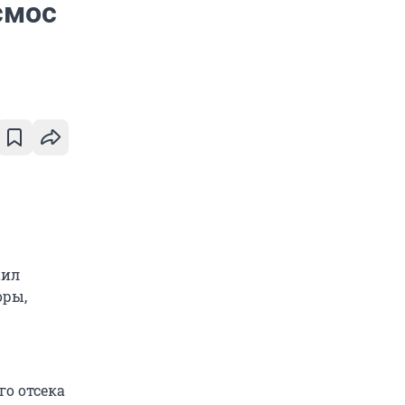
смос
аил
оры,
о отсека