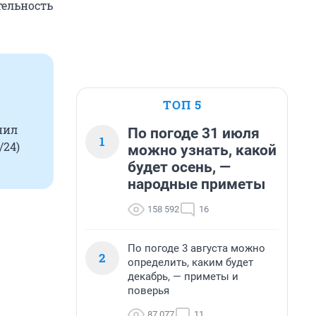
тельность
ТОП 5
нил
По погоде 31 июля
1
/24)
можно узнать, какой
будет осень, —
народные приметы
158 592
16
По погоде 3 августа можно
2
определить, каким будет
декабрь, — приметы и
поверья
87 077
11