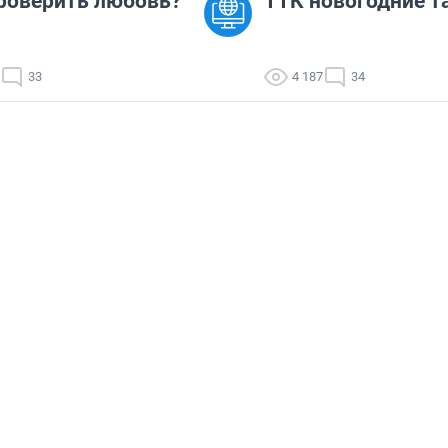
роверить любовь?
ТТК новогодние 
33
4 187
34