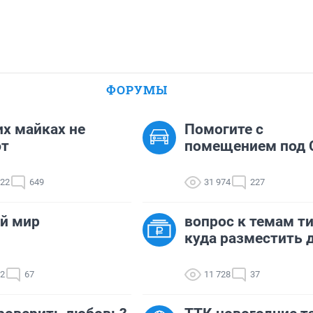
ФОРУМЫ
их майках не
Помогите с
ют
помещением под 
422
649
31 974
227
й мир
вопрос к темам ти
куда разместить д
82
67
11 728
37