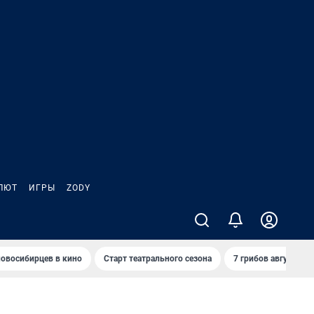
ЛЮТ
ИГРЫ
ZODY
овосибирцев в кино
Старт театрального сезона
7 грибов августа