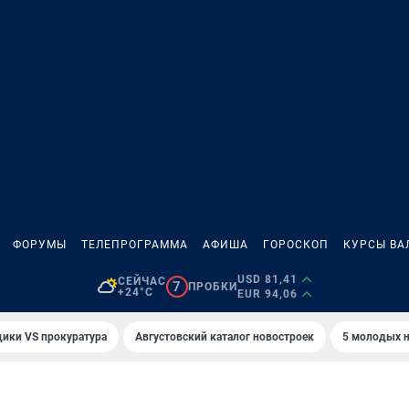
ФОРУМЫ
ТЕЛЕПРОГРАММА
АФИША
ГОРОСКОП
КУРСЫ ВА
USD 81,41
СЕЙЧАС
7
ПРОБКИ
+24°C
EUR 94,06
ики VS прокуратура
Августовский каталог новостроек
5 молодых н