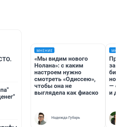
МНЕНИЕ
МНЕНИ
«Мы видим нового
Прода
СТО.
Нолана»: с каким
запла
настроем нужно
бизне
смотреть «Одиссею»,
новый
чтобы она не
— он 
па"
выглядела как фиаско
и даж
енег"
Надежда Губарь