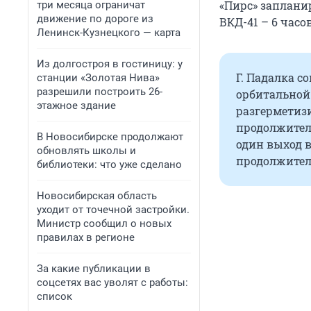
«Пирс» запланир
три месяца ограничат
движение по дороге из
ВКД-41 – 6 часо
Ленинск-Кузнецкого — карта
Из долгостроя в гостиницу: у
Г. Падалка с
станции «Золотая Нива»
разрешили построить 26-
орбитальной 
этажное здание
разгерметиз
продолжител
В Новосибирске продолжают
один выход в
обновлять школы и
продолжител
библиотеки: что уже сделано
Новосибирская область
уходит от точечной застройки.
Министр сообщил о новых
правилах в регионе
За какие публикации в
соцсетях вас уволят с работы:
список