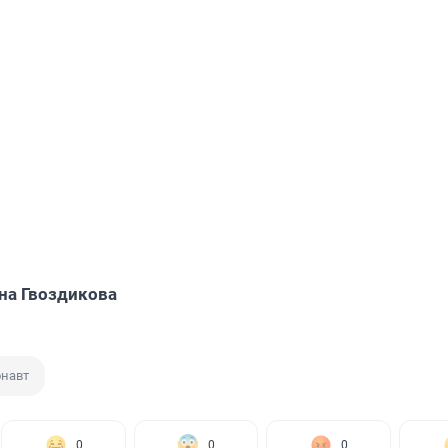
на Гвоздикова
навт
0
0
0