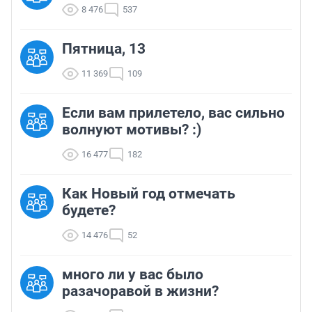
8 476
537
Пятница, 13
11 369
109
Если вам прилетело, вас сильно
волнуют мотивы? :)
16 477
182
Как Новый год отмечать
будете?
14 476
52
много ли у вас было
разачоравой в жизни?