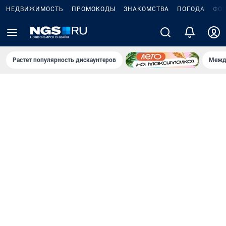
НЕДВИЖИМОСТЬ
ПРОМОКОДЫ
ЗНАКОМСТВА
ПОГОДА
ФО
Растет популярность дискаунтеров
Межд