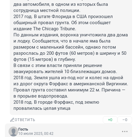
два автомобиля, в одном из которых была 
сотрудница местной полиции.

2017 год. В штате Флорида в США произошел 
обширный провал грунта. Об этом сообщает 
издание The Chicago Tribune.

По данным издания, воронка уничтожила два дома 
и лодку. Сообщается, что в начале яма была 
размером с маленький бассейн, однако потом 
разрослась до 200 футов (60 метров) в ширину и 50 
футов (15 метров) в глубину. 

В связи с этим власти приняли решение 
эвакуировать жителей 10 близлежащих домов.

2018 год. Земля ушла из-под ног и колес на одной 
из дорог округа Фэрфакс в американской Виргинии. 
Провал грунта составил минимум 22 м. Причина — 
в прорыве водопровода.

2018 год. В городе Фэрфакс, под землю 
провалилась целая улица
+0
–0
ОТВЕТИТЬ
Гость
10 июля 2025, 00:42