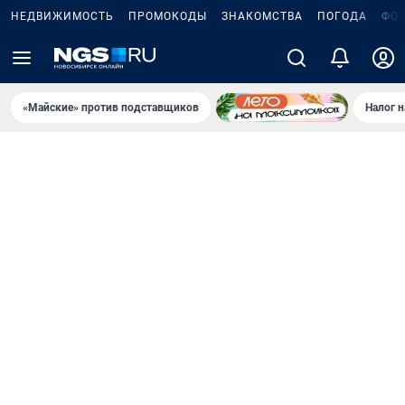
НЕДВИЖИМОСТЬ
ПРОМОКОДЫ
ЗНАКОМСТВА
ПОГОДА
ФО
«Майские» против подставщиков
Налог 