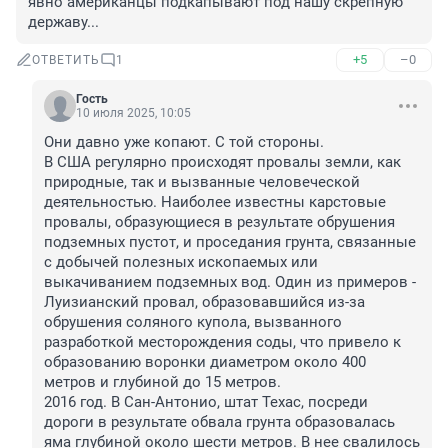
явно американцы подкапывают под нашу скрепную 
державу...
+5
–0
ОТВЕТИТЬ
1
Гость
10 июля 2025, 10:05
Они давно уже копают. С той стороны.

В США регулярно происходят провалы земли, как 
природные, так и вызванные человеческой 
деятельностью. Наиболее известны карстовые 
провалы, образующиеся в результате обрушения 
подземных пустот, и проседания грунта, связанные 
с добычей полезных ископаемых или 
выкачиванием подземных вод. Один из примеров - 
Луизианский провал, образовавшийся из-за 
обрушения соляного купола, вызванного 
разработкой месторождения соды, что привело к 
образованию воронки диаметром около 400 
метров и глубиной до 15 метров. 

2016 год. В Сан-Антонио, штат Техас, посреди 
дороги в результате обвала грунта образовалась 
яма глубиной около шести метров. В нее свалилось 