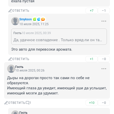
ехала пустая
+7
–1
ОТВЕТИТЬ
Smykson
10 июля 2025, 11:25
Гость
10 июля 2025, 00:39
Да, удачное совпадение . Только вряд-ли он там ехал . Мигалка не включена , милицейской машины сопровождения нет . так что скорее всего машина ехала пустая
Это авто для перевозки аромата.
+1
–0
ОТВЕТИТЬ
Гость
10 июля 2025, 00:26
Дыры на дорогах просто так сами по себе не 
образуются.

Имеющий глаза да увидит, имеющий уши да услышит, 
имеющий мозги да удумает.
+10
–0
ОТВЕТИТЬ
1
Гость