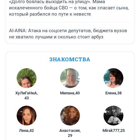
«Долго боялась выходить на улицу». Мама
искалеченного бойца СВО — о том, как спасает сына,
который разбился по пути к невесте
AI-AINA: Атака на соцсети депутатов, бюджета вузов
не хватило лучшим и сколько стоит арбуз
ЗНАКОМСТВА
ХуЛиГаНкА
,
Милана
,
40
Елена
,
38
43
Лена
,
42
Анастасия
,
Mirak777
,
25
29