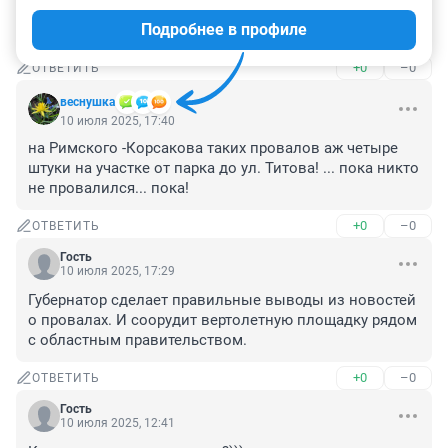
ул.фрунзе вся в ямах.сгк задолбал.а на красном 
Подробнее в профиле
кудрявый провалился после жрачки в батоне.
+0
–0
ОТВЕТИТЬ
веснушка
10 июля 2025, 17:40
на Римского -Корсакова таких провалов аж четыре 
штуки на участке от парка до ул. Титова! ... пока никто 
не провалился... пока!
+0
–0
ОТВЕТИТЬ
Гость
10 июля 2025, 17:29
Губернатор сделает правильные выводы из новостей 
о провалах. И соорудит вертолетную площадку рядом 
с областным правительством.
+0
–0
ОТВЕТИТЬ
Гость
10 июля 2025, 12:41