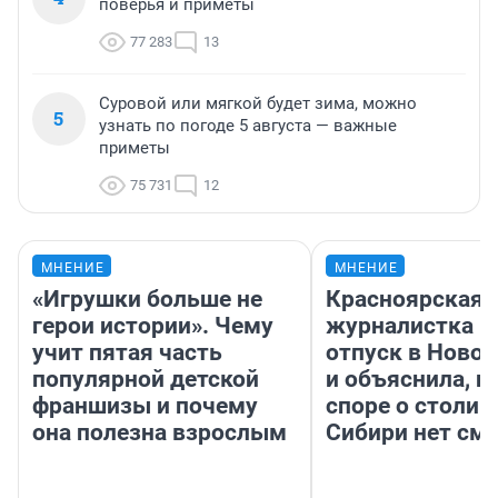
поверья и приметы
77 283
13
Суровой или мягкой будет зима, можно
5
узнать по погоде 5 августа — важные
приметы
75 731
12
МНЕНИЕ
МНЕНИЕ
«Игрушки больше не
Красноярская
герои истории». Чему
журналистка п
учит пятая часть
отпуск в Ново
популярной детской
и объяснила, п
франшизы и почему
споре о столиц
она полезна взрослым
Сибири нет см