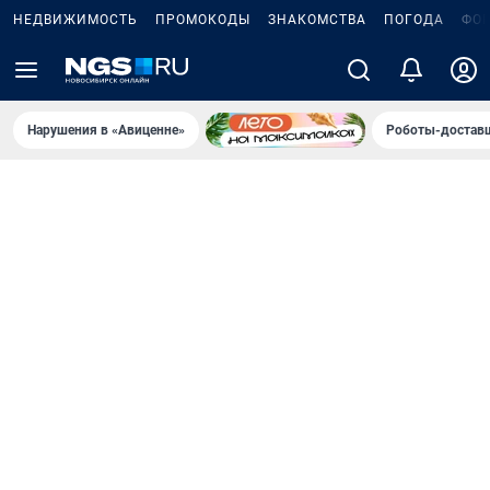
НЕДВИЖИМОСТЬ
ПРОМОКОДЫ
ЗНАКОМСТВА
ПОГОДА
ФО
Нарушения в «Авиценне»
Роботы-доставщ