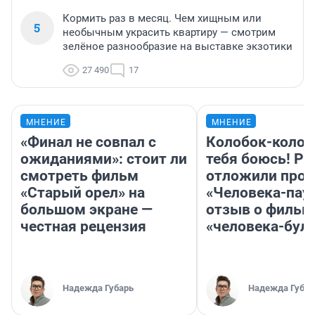
Кормить раз в месяц. Чем хищным или
5
необычным украсить квартиру — смотрим
зелёное разнообразие на выставке экзотики
27 490
17
МНЕНИЕ
МНЕНИЕ
«Финал не совпал с
Колобок-колобо
ожиданиями»: стоит ли
тебя боюсь! Ра
смотреть фильм
отложили прок
«Старый орел» на
«Человека-пау
большом экране —
отзыв о фильм
честная рецензия
«человека-бул
Надежда Губарь
Надежда Губар