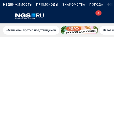
НЕДВИЖИМОСТЬ
ПРОМОКОДЫ
ЗНАКОМСТВА
ПОГОДА
ФО
«Майские» против подставщиков
Налог 