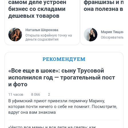
самом деле устроен
франшизы и п
бизнес со складами
она полезна в
дешевых товаров
Наталья Шорохова
Мария Тищенк
Открыла кофейную точку на
Обозреватель
деньги соцразвития
РЕКОМЕНДУЕМ
«Все еще в шоке»: сыну Трусовой
исполнился год — трогательный пост
и фото
11 часов
8 066
2
В уфимский приют привезли пермячку Марину,
которая почти ничего о себе не помнит. Посмотрите,
вдруг она вам знакома
«Чисто все мамы и все дети на свете»: как