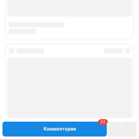
Техподдержка
Предвыборная агитация
Статистика канала в MAX
Все города сети
Мобильное приложение
Google Play
App Store
App Gallery
RuStore
77
Мы в соцсетях
Комментарии