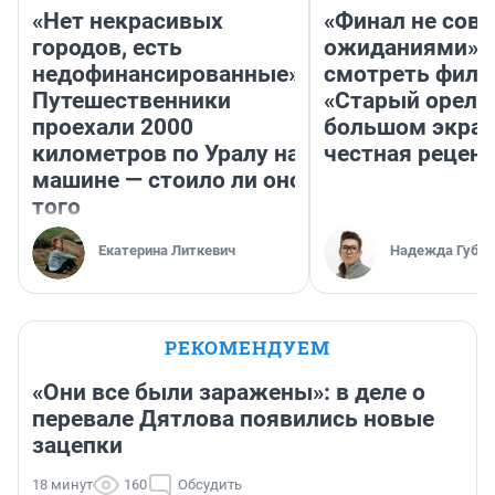
«Нет некрасивых
«Финал не совп
городов, есть
ожиданиями»: 
недофинансированные».
смотреть фил
Путешественники
«Старый орел» 
проехали 2000
большом экран
километров по Уралу на
честная рецен
машине — стоило ли оно
того
Екатерина Литкевич
Надежда Губар
РЕКОМЕНДУЕМ
«Они все были заражены»: в деле о
перевале Дятлова появились новые
зацепки
18 минут
160
Обсудить