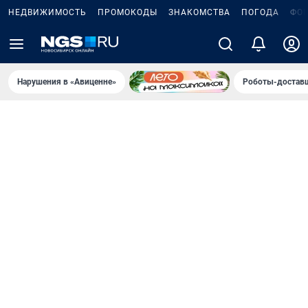
НЕДВИЖИМОСТЬ
ПРОМОКОДЫ
ЗНАКОМСТВА
ПОГОДА
ФО
Нарушения в «Авиценне»
Роботы-доставщ