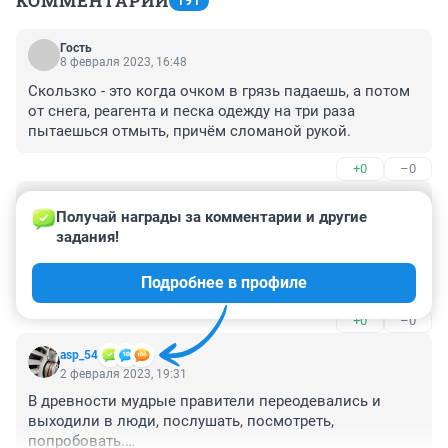
КОММЕНТАРИИ
191
Гость
8 февраля 2023, 16:48
Скользко - это когда очком в грязь падаешь, а потом 
от снега, реагента и песка одежду на три раза 
пытаешься отмыть, причём сломаной рукой.
+0
–0
Гость
2 февраля 2023, 21:11
Получай награды за комментарии и другие 
задания!
Неуважаемый мэр! Я живу в Новосибирске с 1944 
года. При Севастьянове через сутки после сообщения 
Подробнее в профиле
об этом на многих кабинетах горисполкома 
поменялись бы фамилии. А в партбилетах появились 
+0
–0
бы и неприятные записи. И это была КПСС. Что Вы 
можете сказать по этому поводу?

asp_54
2 февраля 2023, 19:31
.
В древности мудрые правители переодевались и 
выходили в люди, послушать, посмотреть, 
попробовать.
