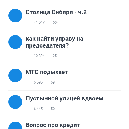
Столица Сибири - ч.2
41 547
504
как найти управу на
председателя?
10 324
25
МТС подыхает
6 696
69
Пустынной улицей вдвоем
6 445
50
Вопрос про кредит