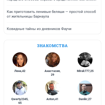
Как приготовить ленивые беляши — простой способ
от жительницы Барнаула
Ковидные тайны из дневников Фаучи
ЗНАКОМСТВА
Лена
,
42
Анастасия
,
Mirak777
,
25
29
Qwerty2345
,
Anton
,
41
Danikr
,
27
65