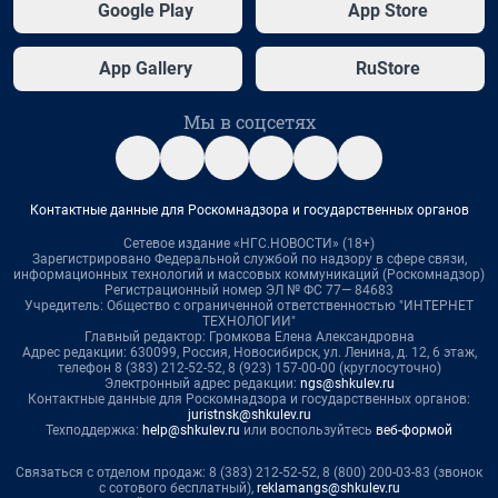
Google Play
App Store
App Gallery
RuStore
Мы в соцсетях
Контактные данные для Роскомнадзора и государственных органов
Сетевое издание «НГС.НОВОСТИ» (18+)
Зарегистрировано Федеральной службой по надзору в сфере связи,
информационных технологий и массовых коммуникаций (Роскомнадзор)
Регистрационный номер ЭЛ № ФС 77— 84683
Учредитель: Общество с ограниченной ответственностью "ИНТЕРНЕТ
ТЕХНОЛОГИИ"
Главный редактор: Громкова Елена Александровна
Адрес редакции: 630099, Россия, Новосибирск, ул. Ленина, д. 12, 6 этаж,
телефон 8 (383) 212-52-52, 8 (923) 157-00-00 (круглосуточно)
Электронный адрес редакции:
ngs@shkulev.ru
Контактные данные для Роскомнадзора и государственных органов:
juristnsk@shkulev.ru
Техподдержка:
help@shkulev.ru
или воспользуйтесь
веб-формой
Связаться с отделом продаж: 8 (383) 212-52-52, 8 (800) 200-03-83 (звонок
с сотового бесплатный),
reklamangs@shkulev.ru