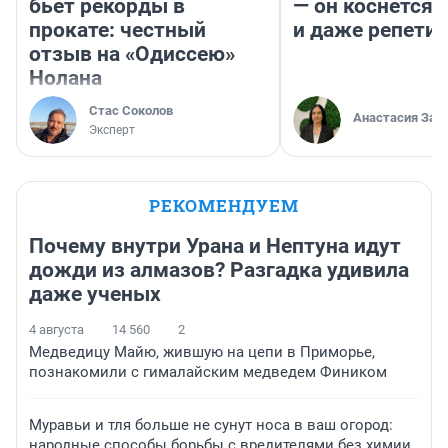
бьет рекорды в
— он коснется 
прокате: честный
и даже репети
отзыв на «Одиссею»
Нолана
Стас Соколов
Анастасия Зав
Эксперт
РЕКОМЕНДУЕМ
Почему внутри Урана и Нептуна идут
дожди из алмазов? Разгадка удивила
даже ученых
4 августа
14 560
2
Медведицу Майю, жившую на цепи в Приморье,
познакомили с гималайским медведем Фиником
Муравьи и тля больше не сунут носа в ваш огород:
народные способы борьбы с вредителями без химии