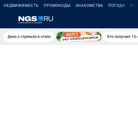
НЕДВИЖИМОСТЬ
ПРОМОКОДЫ
ЗНАКОМСТВА
ПОГОДА
ФО
Дело о стрельбе в отеле
Кто получает 13-