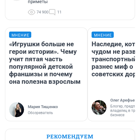
приметы
74 900
11
МНЕНИЕ
МНЕНИЕ
«Игрушки больше не
Наследие, кото
герои истории». Чему
чудом не разва
учит пятая часть
транспортный 
популярной детской
разнес миф о 
франшизы и почему
советских доро
она полезна взрослым
Олег Арефьев
Блогер, предпри
Мария Тищенко
владелец в тра
Обозреватель
бизнесе
РЕКОМЕНДУЕМ