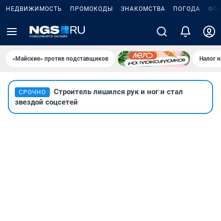
НЕДВИЖИМОСТЬ
ПРОМОКОДЫ
ЗНАКОМСТВА
ПОГОДА
ФО
«Майские» против подставщиков
Налог 
Строитель лишился рук и ног и стал
СРОЧНО
звездой соцсетей