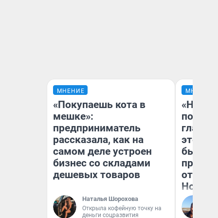
МНЕНИЕ
МНЕНИЕ
«Покупаешь кота в
«Никог
мешке»:
победи
предприниматель
главны
рассказала, как на
этого г
самом деле устроен
бьет р
бизнес со складами
прокат
дешевых товаров
отзыв 
Нолана
Наталья Шорохова
Ст
Открыла кофейную точку на
Эк
деньги соцразвития