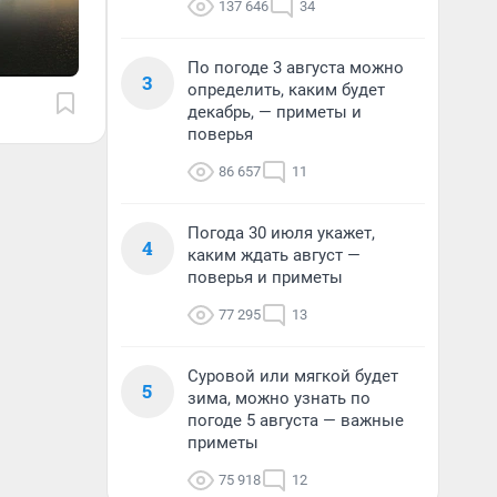
137 646
34
По погоде 3 августа можно
3
определить, каким будет
декабрь, — приметы и
поверья
86 657
11
Погода 30 июля укажет,
4
каким ждать август —
поверья и приметы
77 295
13
Суровой или мягкой будет
5
зима, можно узнать по
погоде 5 августа — важные
приметы
75 918
12