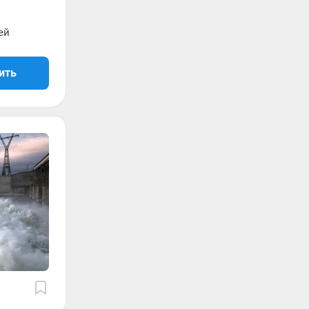
ей
ить