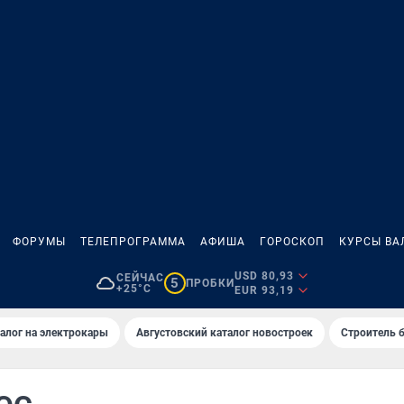
ФОРУМЫ
ТЕЛЕПРОГРАММА
АФИША
ГОРОСКОП
КУРСЫ ВА
USD 80,93
СЕЙЧАС
5
ПРОБКИ
+25°C
EUR 93,19
алог на электрокары
Августовский каталог новостроек
Строитель б