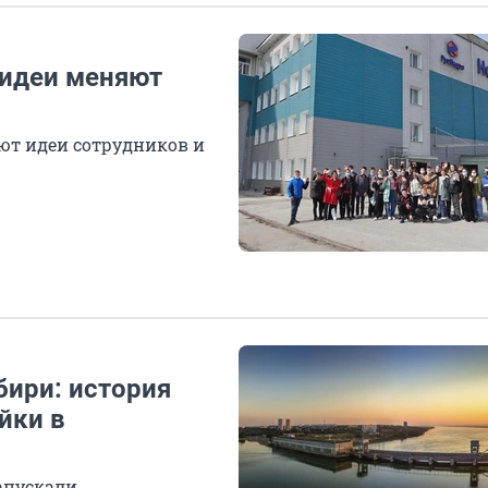
 идеи меняют
ют идеи сотрудников и
бири: история
йки в
апускали