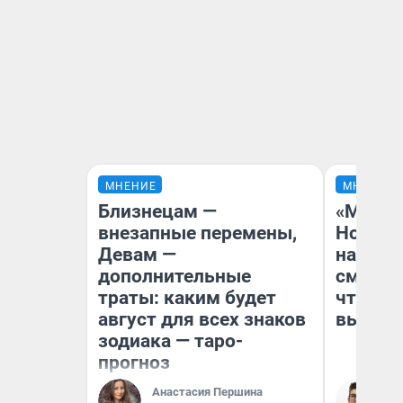
МНЕНИЕ
МНЕНИЕ
Близнецам —
«Мы ви
внезапные перемены,
Нолана
Девам —
настро
дополнительные
смотре
траты: каким будет
чтобы 
август для всех знаков
выгляд
зодиака — таро-
прогноз
Анастасия Першина
На