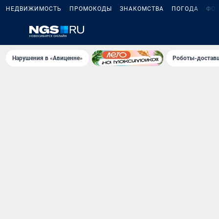
НЕДВИЖИМОСТЬ
ПРОМОКОДЫ
ЗНАКОМСТВА
ПОГОДА
ФО
Нарушения в «Авиценне»
Роботы-доставщ