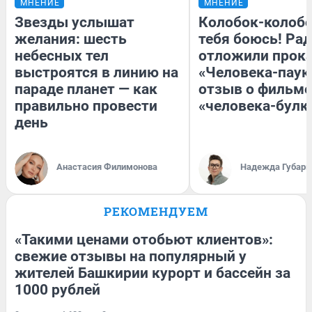
МНЕНИЕ
МНЕНИЕ
Звезды услышат
Колобок-колобо
желания: шесть
тебя боюсь! Рад
небесных тел
отложили прок
выстроятся в линию на
«Человека-паук
параде планет — как
отзыв о фильме
правильно провести
«человека-булк
день
Анастасия Филимонова
Надежда Губарь
РЕКОМЕНДУЕМ
«Такими ценами отобьют клиентов»:
свежие отзывы на популярный у
жителей Башкирии курорт и бассейн за
1000 рублей