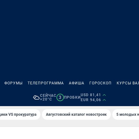
ФОРУМЫ
ТЕЛЕПРОГРАММА
АФИША
ГОРОСКОП
КУРСЫ ВА
USD 81,41
СЕЙЧАС
3
ПРОБКИ
+20°C
EUR 94,06
ики VS прокуратура
Августовский каталог новостроек
5 молодых н