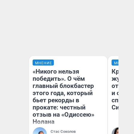
МНЕНИЕ
МНЕНИЕ
«Никого нельзя
Красно
победить». О чём
журнал
главный блокбастер
отпуск
этого года, который
и объя
бьет рекорды в
споре 
прокате: честный
Сибири
отзыв на «Одиссею»
Нолана
Стас Соколов
Та