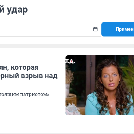
й удар
Примен
ян, которая
ерный взрыв над
астоящим патриотом»