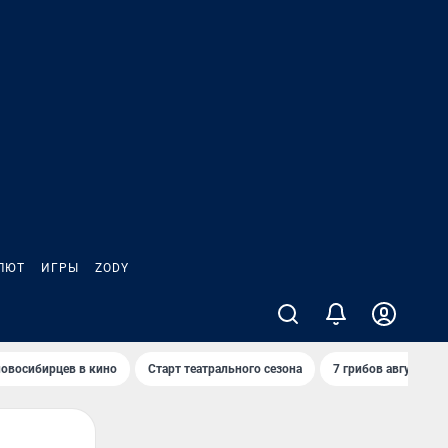
ЛЮТ
ИГРЫ
ZODY
овосибирцев в кино
Старт театрального сезона
7 грибов августа