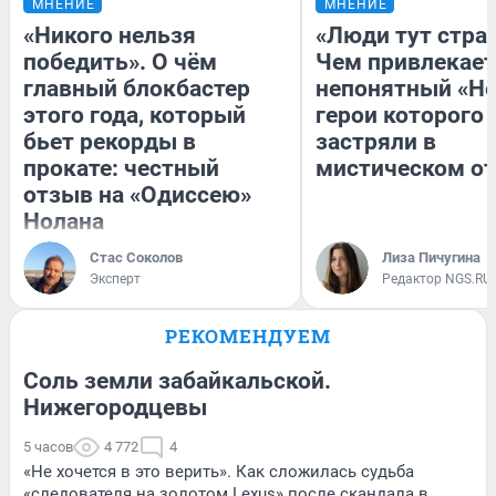
МНЕНИЕ
МНЕНИЕ
«Никого нельзя
«Люди тут стра
победить». О чём
Чем привлекает
главный блокбастер
непонятный «Не
этого года, который
герои которого
бьет рекорды в
застряли в
прокате: честный
мистическом от
отзыв на «Одиссею»
Нолана
Стас Соколов
Лиза Пичугина
Эксперт
Редактор NGS.RU
РЕКОМЕНДУЕМ
Соль земли забайкальской.
Нижегородцевы
5 часов
4 772
4
«Не хочется в это верить». Как сложилась судьба
«следователя на золотом Lexus» после скандала в