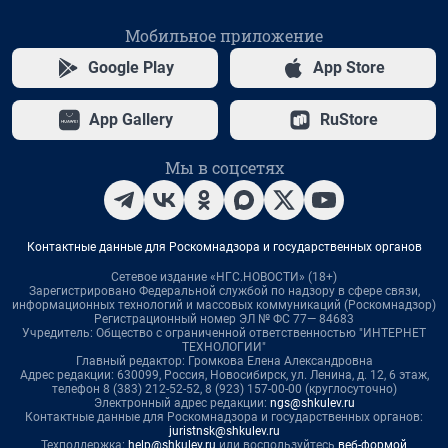
Мобильное приложение
Google Play
App Store
App Gallery
RuStore
Мы в соцсетях
Контактные данные для Роскомнадзора и государственных органов
Сетевое издание «НГС.НОВОСТИ» (18+)
Зарегистрировано Федеральной службой по надзору в сфере связи,
информационных технологий и массовых коммуникаций (Роскомнадзор)
Регистрационный номер ЭЛ № ФС 77— 84683
Учредитель: Общество с ограниченной ответственностью "ИНТЕРНЕТ
ТЕХНОЛОГИИ"
Главный редактор: Громкова Елена Александровна
Адрес редакции: 630099, Россия, Новосибирск, ул. Ленина, д. 12, 6 этаж,
телефон 8 (383) 212-52-52, 8 (923) 157-00-00 (круглосуточно)
Электронный адрес редакции:
ngs@shkulev.ru
Контактные данные для Роскомнадзора и государственных органов:
juristnsk@shkulev.ru
Техподдержка:
help@shkulev.ru
или воспользуйтесь
веб-формой