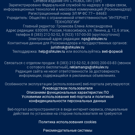
Сетевое издание «НГС.НОВОСТИ» (18+)
Зарегистрировано Федеральной службой по надзору в сфере связи,
информационных технологий и массовых коммуникаций (Роскомнадзор)
Регистрационный номер ЭЛ № ФС 77— 84683
Учредитель: Общество с ограниченной ответственностью "ИНТЕРНЕТ
ТЕХНОЛОГИИ"
Главный редактор: Громкова Елена Александровна
Адрес редакции: 630099, Россия, Новосибирск, ул. Ленина, д. 12, 6 этаж,
телефон 8 (383) 212-52-52, 8 (923) 157-00-00 (круглосуточно)
Электронный адрес редакции:
ngs@shkulev.ru
Контактные данные для Роскомнадзора и государственных органов:
juristnsk@shkulev.ru
Техподдержка:
help@shkulev.ru
или воспользуйтесь
веб-формой
Связаться с отделом продаж: 8 (383) 212-52-52, 8 (800) 200-03-83 (звонок
с сотового бесплатный),
reklamangs@shkulev.ru
Редакция сайта не несет ответственности за достоверность
информации, содержащейся в рекламных объявлениях.
Особенности эксплуатации (использования) веб-портала регулируются:
Руководством пользователя
Описанием функциональных характеристик ПО
Условиями использования веб-портала и политикой
конфиденциальности персональных данных
Веб-портал распространяется в виде интернет-сервиса, специальные
действия по установке на стороне пользователя не требуются
Политика использования cookies
Рекомендательные системы