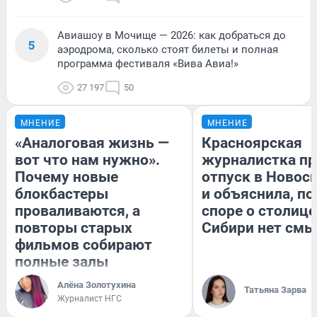
Авиашоу в Мочище — 2026: как добраться до
5
аэродрома, сколько стоят билеты и полная
программа фестиваля «Вива Авиа!»
27 197
50
МНЕНИЕ
МНЕНИЕ
«Аналоговая жизнь —
Красноярская
вот что нам нужно».
журналистка пр
Почему новые
отпуск в Новос
блокбастеры
и объяснила, по
проваливаются, а
споре о столице
повторы старых
Сибири нет смы
фильмов собирают
полные залы
Алёна Золотухина
Татьяна Зарва
Журналист НГС