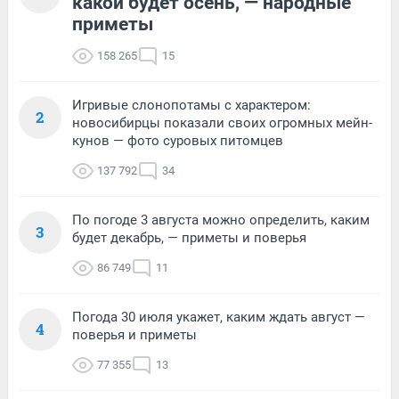
какой будет осень, — народные
приметы
158 265
15
Игривые слонопотамы с характером:
2
новосибирцы показали своих огромных мейн-
кунов — фото суровых питомцев
137 792
34
По погоде 3 августа можно определить, каким
3
будет декабрь, — приметы и поверья
86 749
11
Погода 30 июля укажет, каким ждать август —
4
поверья и приметы
77 355
13