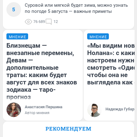
Суровой или мягкой будет зима, можно узнать
5
по погоде 5 августа — важные приметы
76 689
12
МНЕНИЕ
МНЕНИЕ
Близнецам —
«Мы видим нов
внезапные перемены,
Нолана»: с каки
Девам —
настроем нужн
дополнительные
смотреть «Одис
траты: каким будет
чтобы она не
август для всех знаков
выглядела как 
зодиака — таро-
прогноз
Анастасия Першина
Надежда Губарь
Автор мнения
РЕКОМЕНДУЕМ