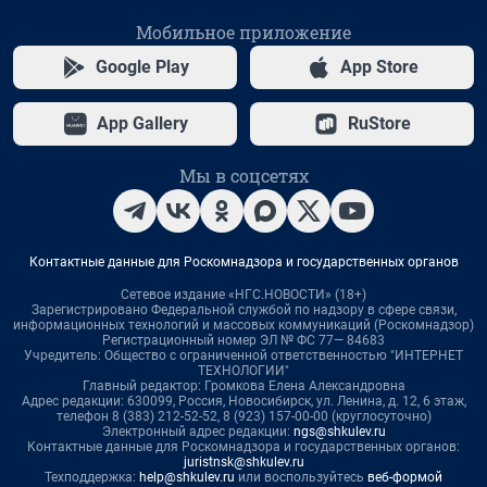
Мобильное приложение
Google Play
App Store
App Gallery
RuStore
Мы в соцсетях
Контактные данные для Роскомнадзора и государственных органов
Сетевое издание «НГС.НОВОСТИ» (18+)
Зарегистрировано Федеральной службой по надзору в сфере связи,
информационных технологий и массовых коммуникаций (Роскомнадзор)
Регистрационный номер ЭЛ № ФС 77— 84683
Учредитель: Общество с ограниченной ответственностью "ИНТЕРНЕТ
ТЕХНОЛОГИИ"
Главный редактор: Громкова Елена Александровна
Адрес редакции: 630099, Россия, Новосибирск, ул. Ленина, д. 12, 6 этаж,
телефон 8 (383) 212-52-52, 8 (923) 157-00-00 (круглосуточно)
Электронный адрес редакции:
ngs@shkulev.ru
Контактные данные для Роскомнадзора и государственных органов:
juristnsk@shkulev.ru
Техподдержка:
help@shkulev.ru
или воспользуйтесь
веб-формой