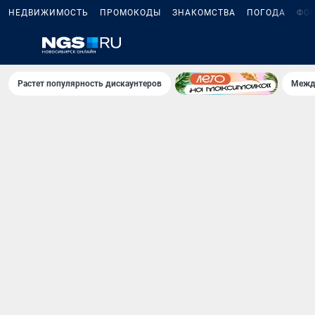
НЕДВИЖИМОСТЬ
ПРОМОКОДЫ
ЗНАКОМСТВА
ПОГОДА
ФО
Растет популярность дискаунтеров
Межд