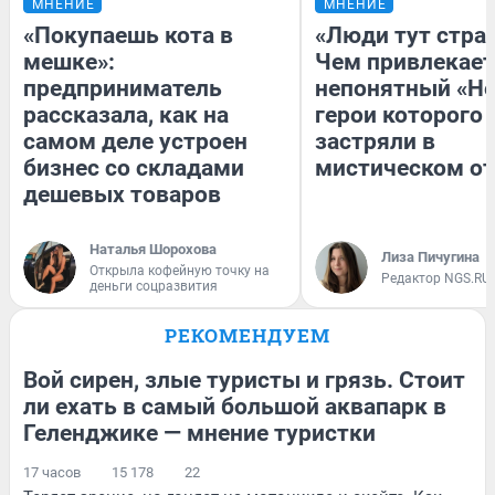
МНЕНИЕ
МНЕНИЕ
«Покупаешь кота в
«Люди тут стра
мешке»:
Чем привлекает
предприниматель
непонятный «Не
рассказала, как на
герои которого
самом деле устроен
застряли в
бизнес со складами
мистическом от
дешевых товаров
Наталья Шорохова
Лиза Пичугина
Открыла кофейную точку на
Редактор NGS.RU
деньги соцразвития
РЕКОМЕНДУЕМ
Вой сирен, злые туристы и грязь. Стоит
ли ехать в самый большой аквапарк в
Геленджике — мнение туристки
17 часов
15 178
22