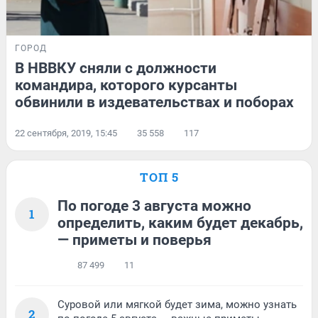
ГОРОД
В НВВКУ сняли с должности
командира, которого курсанты
обвинили в издевательствах и поборах
22 сентября, 2019, 15:45
35 558
117
ТОП 5
По погоде 3 августа можно
1
определить, каким будет декабрь,
— приметы и поверья
87 499
11
Суровой или мягкой будет зима, можно узнать
2