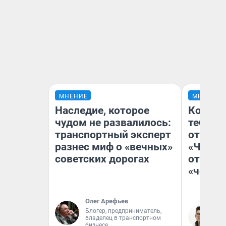
МНЕНИЕ
МНЕНИЕ
Наследие, которое
Колобо
чудом не развалилось:
тебя бо
транспортный эксперт
отложи
разнес миф о «вечных»
«Челов
советских дорогах
отзыв 
«челов
Олег Арефьев
Блогер, предприниматель,
На
владелец в транспортном
бизнесе