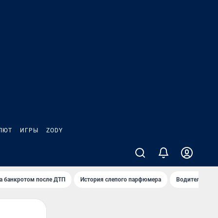
ЛЮТ
ИГРЫ
ZODY
а банкротом после ДТП
История слепого парфюмера
Водители пер