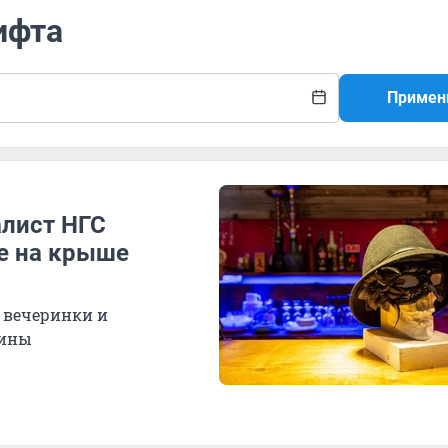
ифта
Примен
алист НГС
е на крыше
т вечеринки и
тины