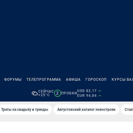
ФОРУМЫ
ТЕЛЕПРОГРАММА
АФИША
ГОРОСКОП
КУРСЫ ВА
USD 82,17
СЕЙЧАС
2
ПРОБКИ
+25°C
EUR 94,84
Траты на свадьбу и тренды
Августовский каталог новостроек
Стал