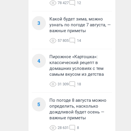
78 427
12
Какой будет зима, можно
3
узнать по погоде 7 августа, —
важные приметы
57 805
14
Пирожное «Картошка»:
4
классический рецепт в
домашних условиях с тем
самым вкусом из детства
31 309
18
По погоде 8 августа можно
5
определить, насколько
дождливой будет осень —
важные приметы
28 631
8