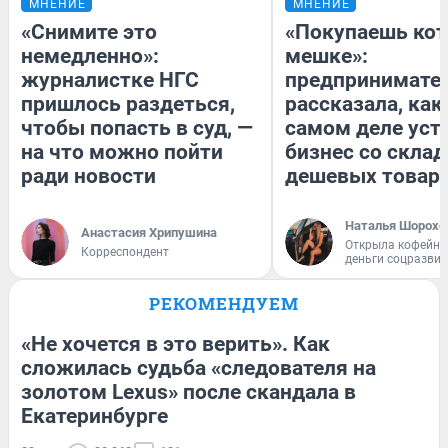
МНЕНИЕ
МНЕНИЕ
«Снимите это
«Покупаешь кот
немедленно»:
мешке»:
журналистке НГС
предпринимате
пришлось раздеться,
рассказала, как
чтобы попасть в суд, —
самом деле уст
на что можно пойти
бизнес со скла
ради новости
дешевых товар
Наталья Шорохо
Анастасия Хрипушина
Открыла кофейну
Корреспондент
деньги соцразви
РЕКОМЕНДУЕМ
«Не хочется в это верить». Как
сложилась судьба «следователя на
золотом Lexus» после скандала в
Екатеринбурге