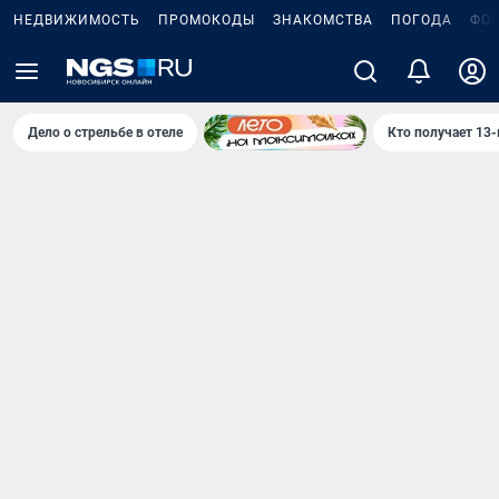
НЕДВИЖИМОСТЬ
ПРОМОКОДЫ
ЗНАКОМСТВА
ПОГОДА
ФО
Дело о стрельбе в отеле
Кто получает 13-