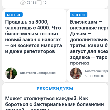
72 181
10
МНЕНИЕ
МНЕНИЕ
Продашь за 3000,
Близнецам —
заплатишь с 4000. Что
внезапные пере
бизнесменам готовит
Девам —
новый закон о налогах
дополнительны
— он коснется импорта
траты: каким б
и даже репетиторов
август для всех
зодиака — таро-
прогноз
Анастасия Перш
Анастасия Завгородняя
Автор мнения
РЕКОМЕНДУЕМ
Может столкнуться каждый. Как
бороться с бактериальными болезнями