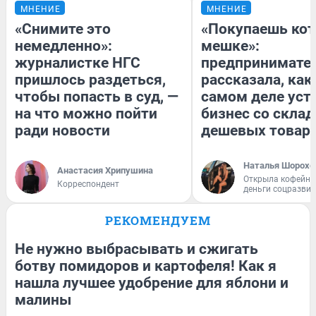
МНЕНИЕ
МНЕНИЕ
«Снимите это
«Покупаешь кот
немедленно»:
мешке»:
журналистке НГС
предпринимате
пришлось раздеться,
рассказала, как
чтобы попасть в суд, —
самом деле уст
на что можно пойти
бизнес со скла
ради новости
дешевых товар
Наталья Шорохо
Анастасия Хрипушина
Открыла кофейну
Корреспондент
деньги соцразви
РЕКОМЕНДУЕМ
Не нужно выбрасывать и сжигать
ботву помидоров и картофеля! Как я
нашла лучшее удобрение для яблони и
малины