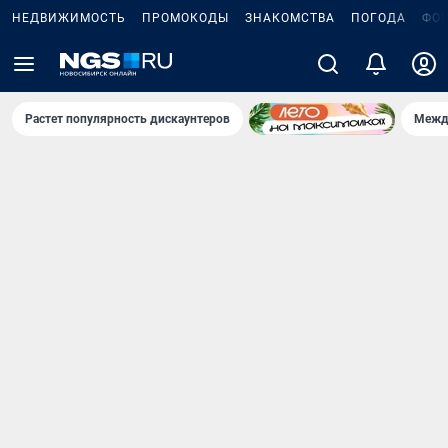
НЕДВИЖИМОСТЬ
ПРОМОКОДЫ
ЗНАКОМСТВА
ПОГОДА
ФО
Растет популярность дискаунтеров
Межд