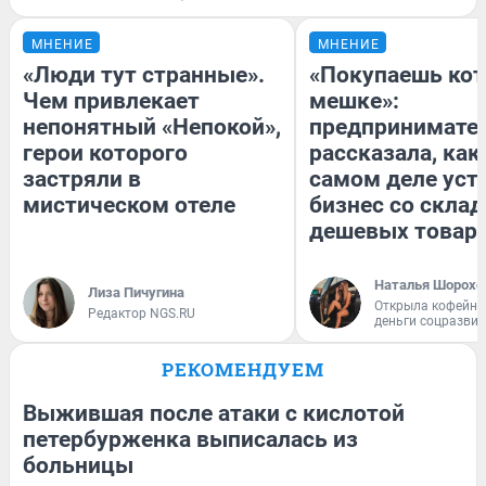
МНЕНИЕ
МНЕНИЕ
«Люди тут странные».
«Покупаешь кот
Чем привлекает
мешке»:
непонятный «Непокой»,
предпринимате
герои которого
рассказала, как
застряли в
самом деле уст
мистическом отеле
бизнес со скла
дешевых товар
Наталья Шорохо
Лиза Пичугина
Открыла кофейну
Редактор NGS.RU
деньги соцразви
РЕКОМЕНДУЕМ
Выжившая после атаки с кислотой
петербурженка выписалась из
больницы