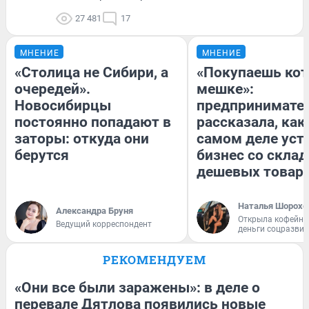
27 481
17
МНЕНИЕ
МНЕНИЕ
«Столица не Сибири, а
«Покупаешь кот
очередей».
мешке»:
Новосибирцы
предпринимате
постоянно попадают в
рассказала, как
заторы: откуда они
самом деле уст
берутся
бизнес со скла
дешевых товар
Наталья Шорохо
Александра Бруня
Открыла кофейну
Ведущий корреспондент
деньги соцразви
РЕКОМЕНДУЕМ
«Они все были заражены»: в деле о
перевале Дятлова появились новые