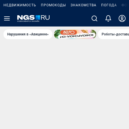
НЕДВИЖИМОСТЬ
ПРОМОКОДЫ
ЗНАКОМСТВА
ПОГОДА
ФО
Нарушения в «Авиценне»
Роботы-доставщ