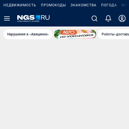
НЕДВИЖИМОСТЬ
ПРОМОКОДЫ
ЗНАКОМСТВА
ПОГОДА
ФО
Нарушения в «Авиценне»
Роботы-доставщ