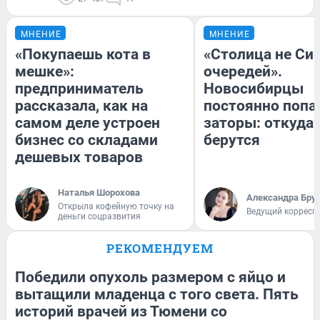
МНЕНИЕ
МНЕНИЕ
«Покупаешь кота в
«Столица не Сиб
мешке»:
очередей».
предприниматель
Новосибирцы
рассказала, как на
постоянно попа
самом деле устроен
заторы: откуда 
бизнес со складами
берутся
дешевых товаров
Наталья Шорохова
Александра Бру
Открыла кофейную точку на
Ведущий корресп
деньги соцразвития
РЕКОМЕНДУЕМ
Победили опухоль размером с яйцо и
вытащили младенца с того света. Пять
историй врачей из Тюмени со