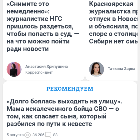
«Снимите это
Красноярская
немедленно»:
журналистка пр
журналистке НГС
отпуск в Новос
пришлось раздеться,
и объяснила, по
чтобы попасть в суд, —
споре о столице
на что можно пойти
Сибири нет смы
ради новости
Анастасия Хрипушина
Татьяна Зарва
Корреспондент
РЕКОМЕНДУЕМ
«Долго боялась выходить на улицу».
Мама искалеченного бойца СВО — о
том, как спасает сына, который
разбился по пути к невесте
5 августа
36 206
88