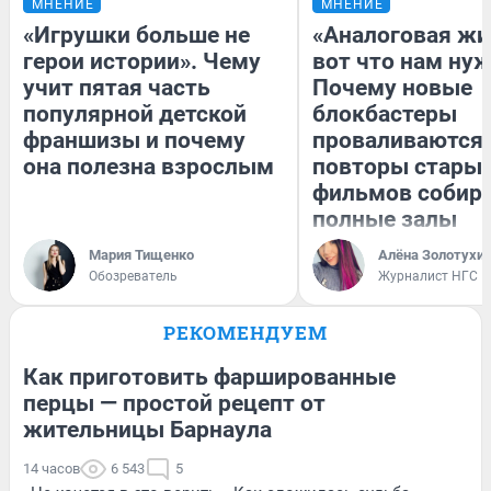
МНЕНИЕ
МНЕНИЕ
«Игрушки больше не
«Аналоговая жи
герои истории». Чему
вот что нам нуж
учит пятая часть
Почему новые
популярной детской
блокбастеры
франшизы и почему
проваливаются,
она полезна взрослым
повторы стары
фильмов собир
полные залы
Мария Тищенко
Алёна Золотухи
Обозреватель
Журналист НГС
РЕКОМЕНДУЕМ
Как приготовить фаршированные
перцы — простой рецепт от
жительницы Барнаула
14 часов
6 543
5