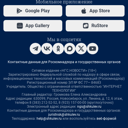
Мобильное приложение
Google Play
App Store
App Gallery
RuStore
Мы в соцсетях
Контактные данные для Роскомнадзора и государственных органов
Сетевое издание «НГС.НОВОСТИ» (18+)
Зарегистрировано Федеральной службой по надзору в сфере связи,
информационных технологий и массовых коммуникаций (Роскомнадзор)
Регистрационный номер ЭЛ № ФС 77— 84683
Учредитель: Общество с ограниченной ответственностью "ИНТЕРНЕТ
ТЕХНОЛОГИИ"
Главный редактор: Громкова Елена Александровна
Адрес редакции: 630099, Россия, Новосибирск, ул. Ленина, д. 12, 6 этаж,
телефон 8 (383) 212-52-52, 8 (923) 157-00-00 (круглосуточно)
Электронный адрес редакции:
ngs@shkulev.ru
Контактные данные для Роскомнадзора и государственных органов:
juristnsk@shkulev.ru
Техподдержка:
help@shkulev.ru
или воспользуйтесь
веб-формой