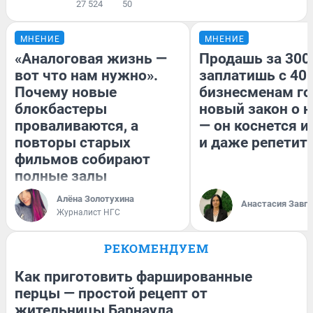
27 524
50
МНЕНИЕ
МНЕНИЕ
«Аналоговая жизнь —
Продашь за 300
вот что нам нужно».
заплатишь с 400
Почему новые
бизнесменам го
блокбастеры
новый закон о н
проваливаются, а
— он коснется 
повторы старых
и даже репетит
фильмов собирают
полные залы
Алёна Золотухина
Анастасия Завг
Журналист НГС
РЕКОМЕНДУЕМ
Как приготовить фаршированные
перцы — простой рецепт от
жительницы Барнаула