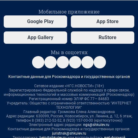
Мобильное приложение
Google Play
App Store
App Gallery
RuStore
Мы в соцсетях
Контактные данные для Роскомнадзора и государственных органов
Сетевое издание «НГС.НОВОСТИ» (18+)
Зарегистрировано Федеральной службой по надзору в сфере связи,
информационных технологий и массовых коммуникаций (Роскомнадзор)
Регистрационный номер ЭЛ № ФС 77— 84683
Учредитель: Общество с ограниченной ответственностью "ИНТЕРНЕТ
ТЕХНОЛОГИИ"
Главный редактор: Громкова Елена Александровна
Адрес редакции: 630099, Россия, Новосибирск, ул. Ленина, д. 12, 6 этаж,
телефон 8 (383) 212-52-52, 8 (923) 157-00-00 (круглосуточно)
Электронный адрес редакции:
ngs@shkulev.ru
Контактные данные для Роскомнадзора и государственных органов:
juristnsk@shkulev.ru
Техподдержка:
help@shkulev.ru
или воспользуйтесь
веб-формой