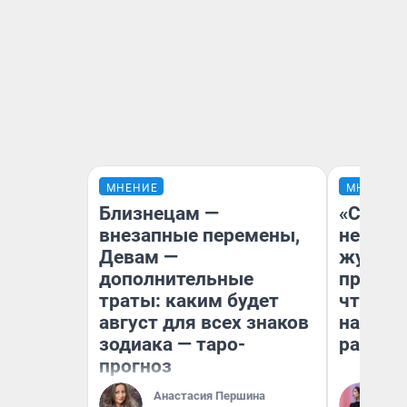
МНЕНИЕ
МНЕНИЕ
Близнецам —
«Сними
внезапные перемены,
немедл
Девам —
журнал
дополнительные
пришло
траты: каким будет
чтобы п
август для всех знаков
на что
зодиака — таро-
ради н
прогноз
Анастасия Першина
Ан