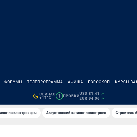
ФОРУМЫ
ТЕЛЕПРОГРАММА
АФИША
ГОРОСКОП
КУРСЫ ВА
USD 81,41
СЕЙЧАС
1
ПРОБКИ
+17°C
EUR 94,06
алог на электрокары
Августовский каталог новостроек
Строитель б