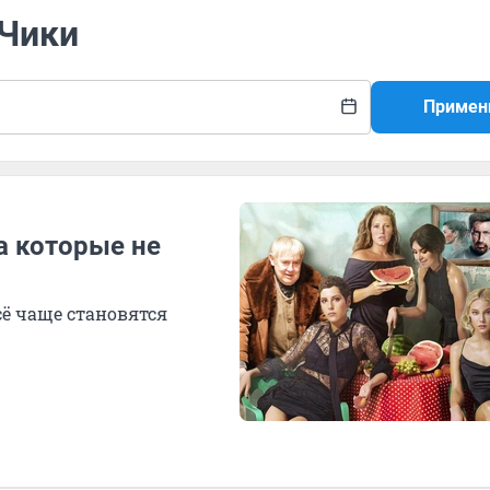
 Чики
Примен
а которые не
ё чаще становятся