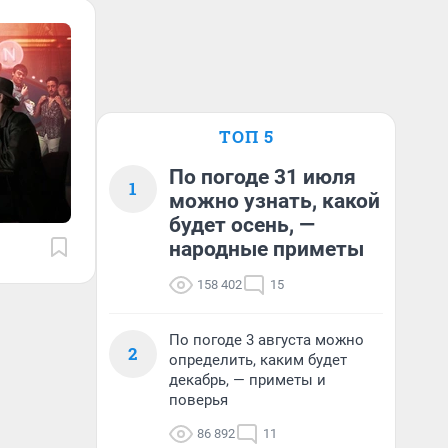
ТОП 5
По погоде 31 июля
1
можно узнать, какой
будет осень, —
народные приметы
158 402
15
По погоде 3 августа можно
2
определить, каким будет
декабрь, — приметы и
поверья
86 892
11