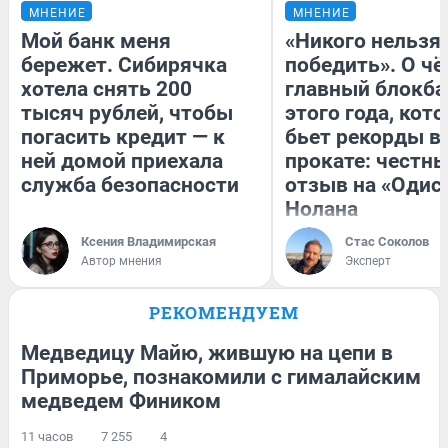
МНЕНИЕ
МНЕНИЕ
Мой банк меня
«Никого нельзя
бережет. Сибирячка
победить». О ч
хотела снять 200
главный блокба
тысяч рублей, чтобы
этого года, кот
погасить кредит — к
бьет рекорды в
ней домой приехала
прокате: честн
служба безопасности
отзыв на «Одис
Нолана
Ксения Владимирская
Стас Соколов
Автор мнения
Эксперт
РЕКОМЕНДУЕМ
Медведицу Майю, жившую на цепи в
Приморье, познакомили с гималайским
медведем Фиником
11 часов
7 255
4