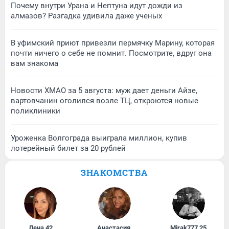
Почему внутри Урана и Нептуна идут дожди из
алмазов? Разгадка удивила даже ученых
В уфимский приют привезли пермячку Марину, которая
почти ничего о себе не помнит. Посмотрите, вдруг она
вам знакома
Новости ХМАО за 5 августа: муж дает деньги Айзе,
вартовчанин оголился возле ТЦ, откроются новые
поликлиники
Уроженка Волгограда выиграла миллион, купив
лотерейный билет за 20 рублей
ЗНАКОМСТВА
Лена
,
42
Анастасия
,
Mirak777
,
25