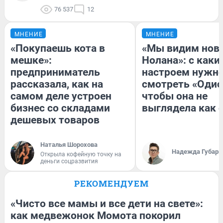
76 537
12
МНЕНИЕ
МНЕНИЕ
«Покупаешь кота в
«Мы видим нов
мешке»:
Нолана»: с каки
предприниматель
настроем нужн
рассказала, как на
смотреть «Одис
самом деле устроен
чтобы она не
бизнес со складами
выглядела как 
дешевых товаров
Наталья Шорохова
Надежда Губарь
Открыла кофейную точку на
деньги соцразвития
РЕКОМЕНДУЕМ
«Чисто все мамы и все дети на свете»:
как медвежонок Момота покорил