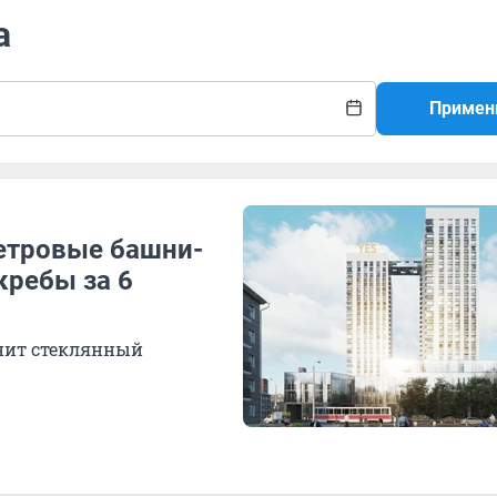
а
Примен
етровые башни-
кребы за 6
нит стеклянный