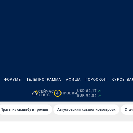
ФОРУМЫ
ТЕЛЕПРОГРАММА
АФИША
ГОРОСКОП
КУРСЫ ВА
USD 82,17
СЕЙЧАС
4
ПРОБКИ
+18°C
EUR 94,84
Траты на свадьбу и тренды
Августовский каталог новостроек
Стал