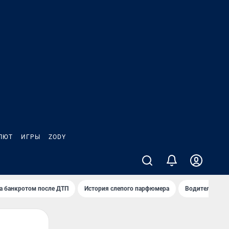
ЛЮТ
ИГРЫ
ZODY
а банкротом после ДТП
История слепого парфюмера
Водители пер