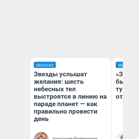
МНЕНИЕ
МНЕНИЕ
Звезды услышат
«За не
желания: шесть
были с
небесных тел
турист
выстроятся в линию на
отдыхе
параде планет — как
правильно провести
день
Ал
Анастасия Филимонова