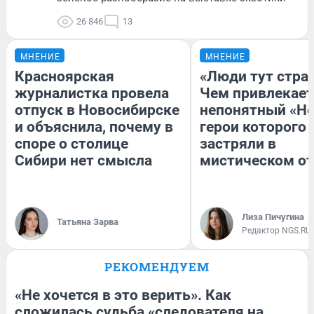
26 846
13
МНЕНИЕ
МНЕНИЕ
Красноярская
«Люди тут стра
журналистка провела
Чем привлекает
отпуск в Новосибирске
непонятный «Не
и объяснила, почему в
герои которого
споре о столице
застряли в
Сибири нет смысла
мистическом от
Лиза Пичугина
Татьяна Зарва
Редактор NGS.RU
РЕКОМЕНДУЕМ
«Не хочется в это верить». Как
сложилась судьба «следователя на