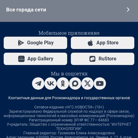
Все города сети
Мобильное приложение
Google Play
App Store
App Gallery
RuStore
Мы в соцсетях
Контактные данные для Роскомнадзора и государственных органов
Сетевое издание «НГС.НОВОСТИ» (18+)
Зарегистрировано Федеральной службой по надзору в сфере связи,
информационных технологий и массовых коммуникаций (Роскомнадзор)
Регистрационный номер ЭЛ № ФС 77— 84683
Учредитель: Общество с ограниченной ответственностью "ИНТЕРНЕТ
ТЕХНОЛОГИИ"
Главный редактор: Громкова Елена Александровна
Адрес редакции: 630099, Россия, Новосибирск, ул. Ленина, д. 12, 6 этаж,