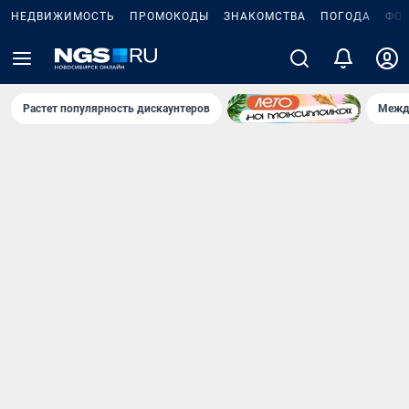
НЕДВИЖИМОСТЬ
ПРОМОКОДЫ
ЗНАКОМСТВА
ПОГОДА
ФО
Растет популярность дискаунтеров
Межд