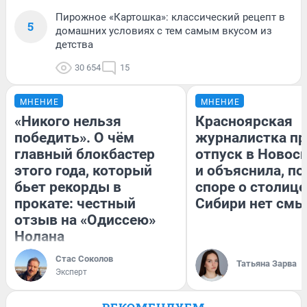
Пирожное «Картошка»: классический рецепт в
5
домашних условиях с тем самым вкусом из
детства
30 654
15
МНЕНИЕ
МНЕНИЕ
«Никого нельзя
Красноярская
победить». О чём
журналистка пр
главный блокбастер
отпуск в Новос
этого года, который
и объяснила, по
бьет рекорды в
споре о столице
прокате: честный
Сибири нет смы
отзыв на «Одиссею»
Нолана
Стас Соколов
Татьяна Зарва
Эксперт