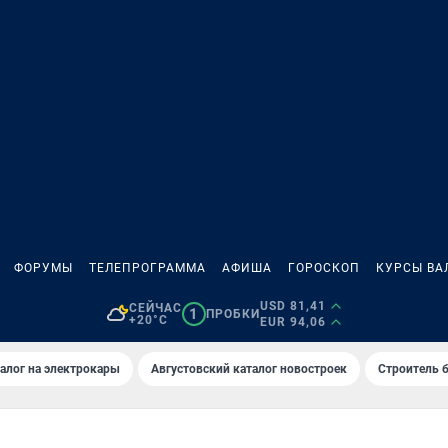
ФОРУМЫ
ТЕЛЕПРОГРАММА
АФИША
ГОРОСКОП
КУРСЫ ВА
USD 81,41
СЕЙЧАС
1
ПРОБКИ
+20°C
EUR 94,06
алог на электрокары
Августовский каталог новостроек
Строитель б