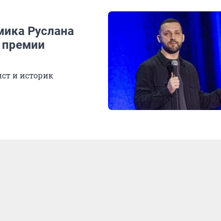
мика Руслана
й премии
ст и историк