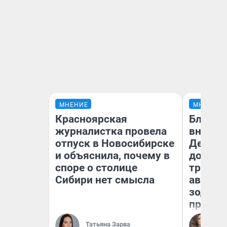
МНЕНИЕ
МНЕНИЕ
Красноярская
Близне
журналистка провела
внезап
отпуск в Новосибирске
Девам 
и объяснила, почему в
дополн
споре о столице
траты:
Сибири нет смысла
август 
зодиак
прогно
Ан
Татьяна Зарва