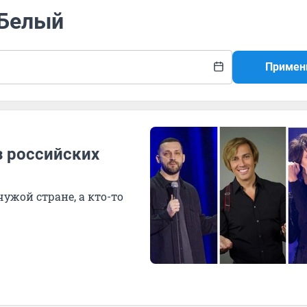
 Белый
Примен
з российских
чужой стране, а кто-то