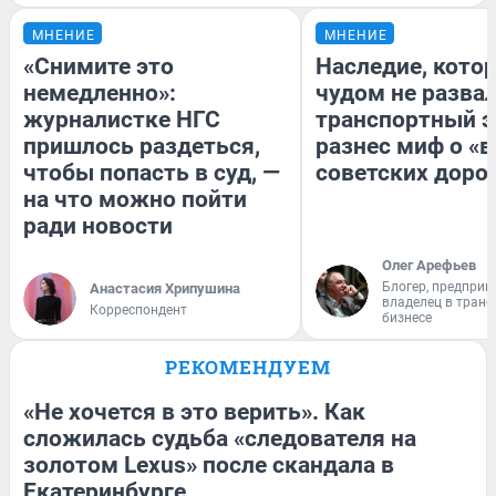
МНЕНИЕ
МНЕНИЕ
«Снимите это
Наследие, кото
немедленно»:
чудом не разва
журналистке НГС
транспортный э
пришлось раздеться,
разнес миф о «
чтобы попасть в суд, —
советских доро
на что можно пойти
ради новости
Олег Арефьев
Блогер, предприн
Анастасия Хрипушина
владелец в тран
Корреспондент
бизнесе
РЕКОМЕНДУЕМ
«Не хочется в это верить». Как
сложилась судьба «следователя на
золотом Lexus» после скандала в
Екатеринбурге