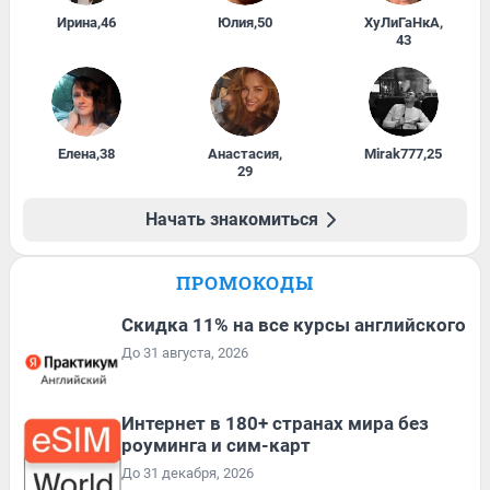
Ирина
,
46
Юлия
,
50
ХуЛиГаНкА
,
43
Елена
,
38
Анастасия
,
Mirak777
,
25
29
Начать знакомиться
ПРОМОКОДЫ
Скидка 11% на все курсы английского
До 31 августа, 2026
Интернет в 180+ странах мира без
роуминга и сим-карт
До 31 декабря, 2026