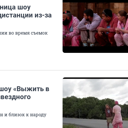
тница шоу
дистанции из-за
нии во время съемок
 шоу «Выжить в
звездного
н и близок к народу