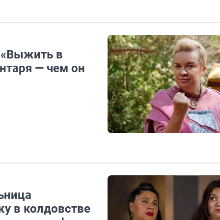
у «Выжить в
нтаря — чем он
льница
ку в колдовстве