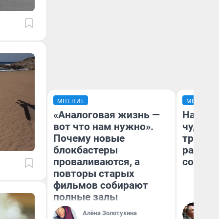
МНЕНИЕ
МНЕНИЕ
«Аналоговая жизнь —
Наслед
вот что нам нужно».
чудом 
Почему новые
трансп
блокбастеры
разнес
проваливаются, а
советс
повторы старых
фильмов собирают
полные залы
Ол
Бл
Алёна Золотухина