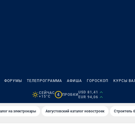
ФОРУМЫ
ТЕЛЕПРОГРАММА
АФИША
ГОРОСКОП
КУРСЫ ВА
USD 81,41
СЕЙЧАС
4
ПРОБКИ
+15°C
EUR 94,06
алог на электрокары
Августовский каталог новостроек
Строитель б