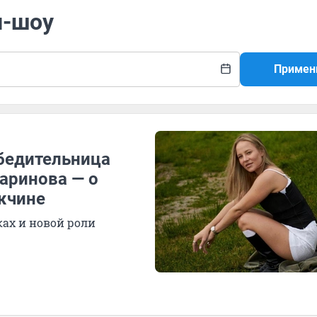
и-шоу
Примен
обедительница
аринова — о
жчине
ках и новой роли