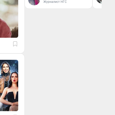
вл
Журналист НГС
би