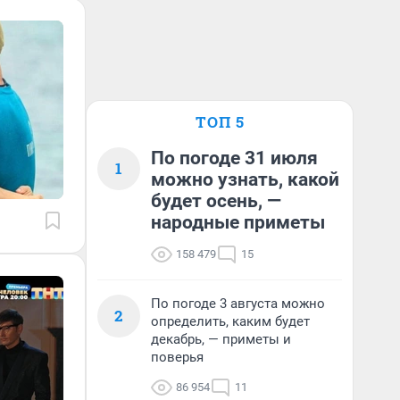
ТОП 5
По погоде 31 июля
1
можно узнать, какой
будет осень, —
народные приметы
158 479
15
По погоде 3 августа можно
2
определить, каким будет
декабрь, — приметы и
поверья
86 954
11