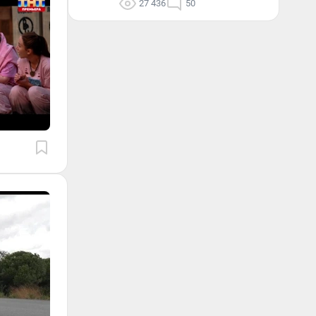
27 436
50