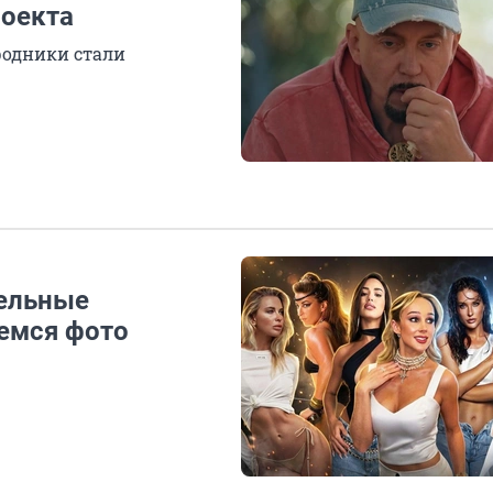
роекта
родники стали
тельные
емся фото