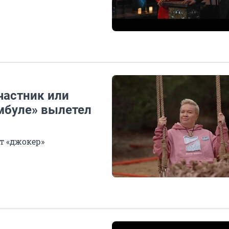
частник или
мбуле» вылетел
т «джокер»