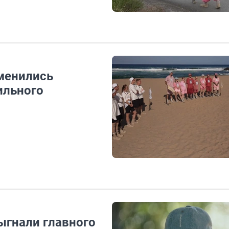
менились
ильного
ыгнали главного