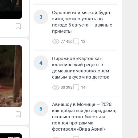
Суровой или мягкой будет
3
зима, можно узнать по
погоде 5 августа — важные
приметы
77 456
12
Пирожное «Картошка»:
4
классический рецепт в
домашних условиях с тем
самым вкусом из детства
30 393
14
Авиашоу в Мочище — 2026:
5
как добраться до аэродрома,
сколько стоят билеты и
полная программа
фестиваля «Вива Авиа!»