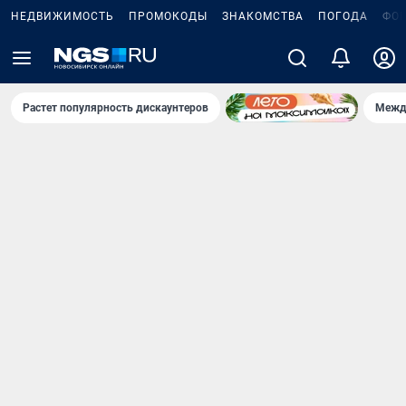
НЕДВИЖИМОСТЬ
ПРОМОКОДЫ
ЗНАКОМСТВА
ПОГОДА
ФО
Растет популярность дискаунтеров
Межд