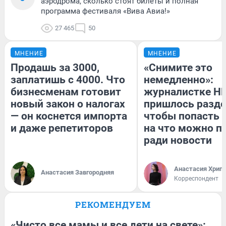
аэродрома, сколько стоят билеты и полная
программа фестиваля «Вива Авиа!»
27 465
50
МНЕНИЕ
МНЕНИЕ
Продашь за 3000,
«Снимите это
заплатишь с 4000. Что
немедленно»:
бизнесменам готовит
журналистке Н
новый закон о налогах
пришлось разде
— он коснется импорта
чтобы попасть в
и даже репетиторов
на что можно п
ради новости
Анастасия Хрип
Анастасия Завгородняя
Корреспондент
РЕКОМЕНДУЕМ
«Чисто все мамы и все дети на свете»: