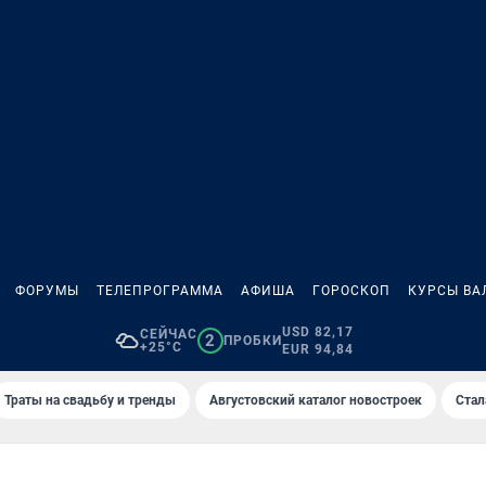
ФОРУМЫ
ТЕЛЕПРОГРАММА
АФИША
ГОРОСКОП
КУРСЫ ВА
USD 82,17
СЕЙЧАС
2
ПРОБКИ
+25°C
EUR 94,84
Траты на свадьбу и тренды
Августовский каталог новостроек
Стал