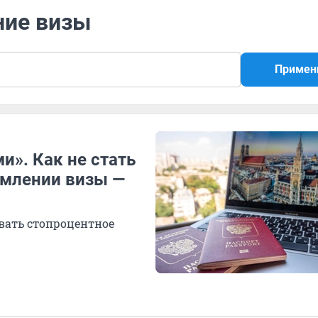
ние визы
Примен
и». Как не стать
млении визы —
вать стопроцентное