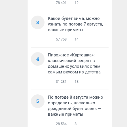
78 401
12
Какой будет зима, можно
3
узнать по погоде 7 августа, —
важные приметы
57 758
14
Пирожное «Картошка»:
4
классический рецепт в
домашних условиях с тем
самым вкусом из детства
31 281
18
По погоде 8 августа можно
5
определить, насколько
дождливой будет осень —
важные приметы
28 584
8