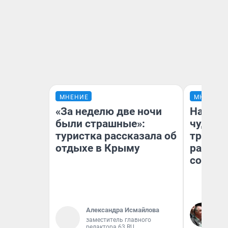
МНЕНИЕ
МНЕНИЕ
«За неделю две ночи
Наслед
были страшные»:
чудом 
туристка рассказала об
трансп
отдыхе в Крыму
разнес
советс
Ол
Александра Исмайлова
Бл
заместитель главного
вл
редактора 63.RU
би