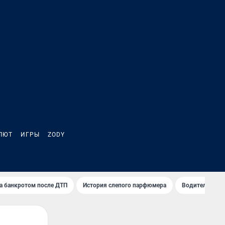
ЛЮТ
ИГРЫ
ZODY
а банкротом после ДТП
История слепого парфюмера
Водители пер